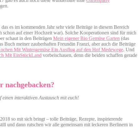
17 gab es auch noch diese wunderbare tolle
Gartenparty
lgen.
, das es im kommenden Jahr sehr viele Beiträge in diesem Bereich
h schon auf einer Hochzeit war). Solche Kooperationen sind für mich
ber schaut in den Beiträgen
Mein eigener Bio Gemüse Garten
(das
s Buch meiner zauberhaften Freundin Franzi, aber auch die Beiträge
Kochen Mit Wintergemüse Ein Ausflug auf den Hof Medewege
. Und
ch Mit EinStückLand
vorbeischauen, denn die beiden schaffen gerade
ihr nachgebacken?
f einen interaktiven Austausch mit euch!
8 so mit sich bringt – tolle Beiträge, Rezepte, inspirierende
ill und dann rutschen wir alle gemeinsam mit leckeren Berlinern in