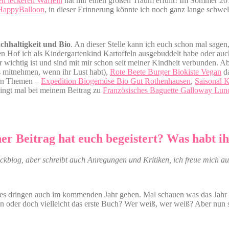
en leckeren Waffeln
hat mir einen großen Traum erfüllt! Im Sommer 20
HappyBalloon
, in dieser Erinnerung könnte ich noch ganz lange schwe
chhaltigkeit und Bio
. An dieser Stelle kann ich euch schon mal sagen
en Hof ich als Kindergartenkind Kartoffeln ausgebuddelt habe oder auc
wichtig ist und sind mit mir schon seit meiner Kindheit verbunden. A
 mitnehmen, wenn ihr Lust habt),
Rote Beete Burger Biokiste Vegan
da
sen Themen –
Expedition Biogemüse Bio Gut Rothenhausen
,
Saisonal 
edingt mal bei meinem Beitrag zu
Französisches Baguette Galloway Lun
er Beitrag hat euch begeistert? Was habt 
ckblog, aber schreibt auch Anregungen und Kritiken, ich freue mich au
es dringen auch im kommenden Jahr geben. Mal schauen was das Jahr 201
 oder doch vielleicht das erste Buch? Wer weiß, wer weiß? Aber nun st