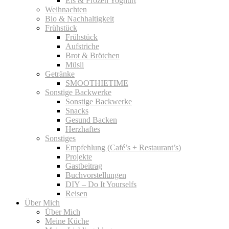
Eis & Frozen Yoghurt
Weihnachten
Bio & Nachhaltigkeit
Frühstück
Frühstück
Aufstriche
Brot & Brötchen
Müsli
Getränke
SMOOTHIETIME
Sonstige Backwerke
Sonstige Backwerke
Snacks
Gesund Backen
Herzhaftes
Sonstiges
Empfehlung (Café’s + Restaurant’s)
Projekte
Gastbeitrag
Buchvorstellungen
DIY – Do It Yourselfs
Reisen
Über Mich
Über Mich
Meine Küche