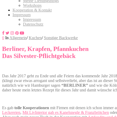
Meine Lieblingsblogs
Workshops
Kooperation & Kontakt
Impressum
Impressum
Datenschutz
0
In
Allgemein
/
Kuchen
/
Sonstige Backwerke
Berliner, Krapfen, Pfannkuchen
Das Silvester-Pflichtgebäck
Das Jahr 2017 geht zu Ende und alle Feiern das kommende Jahr 2018,
(klingt zwar etwas arrogant und selbstverliebt, aber das ist an dieser
natürlich wie wir Hamburger sagen
“BERLINER”
und wie die Köl
daher heute mein letztes Rezept für dieses Jahr und damit wünsche ic
Es gab
tolle Kooperationen
mit Firmen mit denen ich schon immer a
Leckereien
,
Mit LivInterior gab es Kanelsnegle & Franzbrötchen
oder