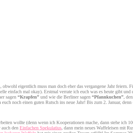
 obwohl eigentlich muss man doch eher das vergangene Jahr feiern. Für
 Stelle einfach mal okay). Erstmal verrate ich euch was es heute gibt un
ner sagen
“Krapfen”
und wie die Berliner sagen
“Pfannkuchen”
, den
h euch noch einen guten Rutsch ins neue Jahr! Bis zum 2. Januar, denn 
rbeiten wollte (denn wenn ich Kooperationen mache, dann stehe ich 1
 auch den
Einfachen Spekulatius
, dann mein neues Waffeleisen mit R