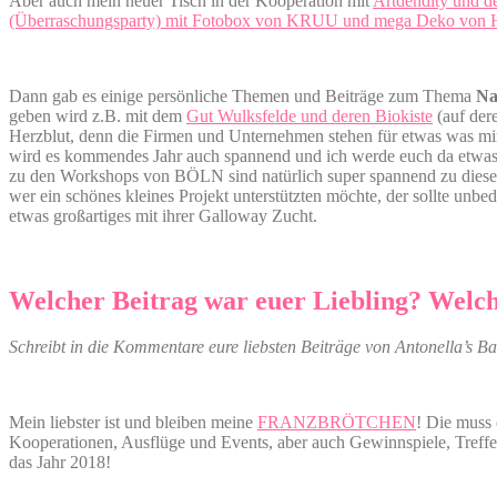
Aber auch mein neuer Tisch in der Kooperation mit
Artdendity und d
(Überraschungsparty) mit Fotobox von KRUU und mega Deko von 
Dann gab es einige persönliche Themen und Beiträge zum Thema
Na
geben wird z.B. mit dem
Gut Wulksfelde und deren Biokiste
(auf der
Herzblut, denn die Firmen und Unternehmen stehen für etwas was mir 
wird es kommendes Jahr auch spannend und ich werde euch da etwas
zu den Workshops von BÖLN sind natürlich super spannend zu die
wer ein schönes kleines Projekt unterstützten möchte, der sollte unb
etwas großartiges mit ihrer Galloway Zucht.
Welcher Beitrag war euer Liebling? Welch
Schreibt in die Kommentare eure liebsten Beiträge von Antonella’s Ba
Mein liebster ist und bleiben meine
FRANZBRÖTCHEN
! Die muss 
Kooperationen, Ausflüge und Events, aber auch Gewinnspiele, Treffen
das Jahr 2018!