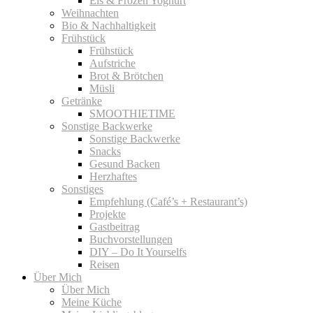
Eis & Frozen Yoghurt
Weihnachten
Bio & Nachhaltigkeit
Frühstück
Frühstück
Aufstriche
Brot & Brötchen
Müsli
Getränke
SMOOTHIETIME
Sonstige Backwerke
Sonstige Backwerke
Snacks
Gesund Backen
Herzhaftes
Sonstiges
Empfehlung (Café’s + Restaurant’s)
Projekte
Gastbeitrag
Buchvorstellungen
DIY – Do It Yourselfs
Reisen
Über Mich
Über Mich
Meine Küche