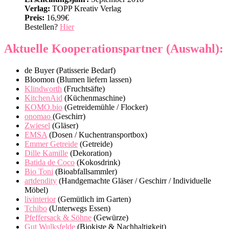
Verlag:
TOPP Kreativ Verlag
Preis:
16,99€
Bestellen?
Hier
Aktuelle Kooperationspartner (Auswahl):
de Buyer (Patisserie Bedarf)
Bloomon (Blumen liefern lassen)
Klindworth
(Fruchtsäfte)
KitchenAid
(Küchenmaschine)
KOMO.bio
(Getreidemühle / Flocker)
onomao
(Geschirr)
Zwiesel
(Gläser)
EMSA
(Dosen / Kuchentransportbox)
Emmer Getreide
(Getreide)
Dille Kamille
(Dekoration)
Batida de Coco
(Kokosdrink)
Bio Toni
(Bioabfallsammler)
artdendity
(Handgemachte Gläser / Geschirr / Individuelle
Möbel)
livinterior
(Gemütlich im Garten)
Tchibo
(Unterwegs Essen)
Pfeffersack & Söhne
(Gewürze)
Gut Wulksfelde
(Biokiste & Nachhaltigkeit)