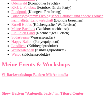
Odenwald
(Kompott & Früchte)
KRUU Fotobox
(Fotobox für die Party)
Foodpunk
(Ketogene Ernährung)
Bundesprogramm Ökologischer Landbau und andere Formen
nachhaltiger Landwirtschaft
(Biohöfe besuchen)
Rusell Hobbs
(Küchengeräte / Waffeleisen)
Meine Backbox
(Backbox nachhause)
Ein Stück Land
(Nachhaltiges Fleisch)
Sodastream
(Wassersprudler)
Happy Ballon
(Partyequipment)
Landliebe
(Kühlregalprodukte)
Weihenstephan
(Kühlregalprodukte)
Wesco
(Küchenprodukte)
Meine Events & Workshops
#1 Backworkshop: Backen Mit Antonella
Show-Backen “Antonella backt”
im
Tibarg Center