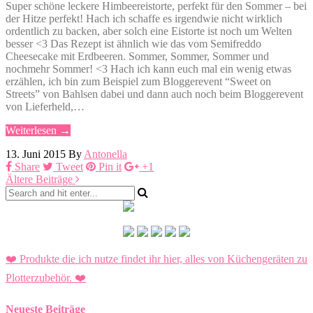
Super schöne leckere Himbeereistorte, perfekt für den Sommer – bei
der Hitze perfekt! Hach ich schaffe es irgendwie nicht wirklich
ordentlich zu backen, aber solch eine Eistorte ist noch um Welten
besser <3 Das Rezept ist ähnlich wie das vom Semifreddo
Cheesecake mit Erdbeeren. Sommer, Sommer, Sommer und
nochmehr Sommer! <3 Hach ich kann euch mal ein wenig etwas
erzählen, ich bin zum Beispiel zum Bloggerevent “Sweet on
Streets” von Bahlsen dabei und dann auch noch beim Bloggerevent
von Lieferheld,…
Weiterlesen →
13. Juni 2015
By
Antonella
Share
Tweet
Pin it
+1
Ältere Beiträge
❤️ Produkte die ich nutze findet ihr hier, alles von Küchengeräten zu
Plotterzubehör.
❤️
Neueste Beiträge