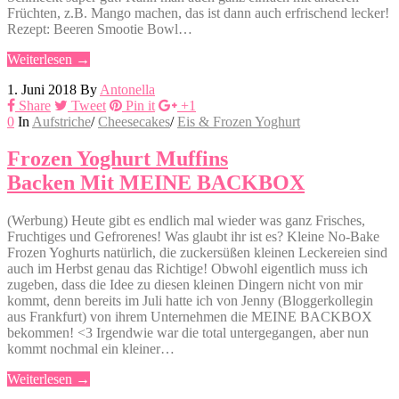
Früchten, z.B. Mango machen, das ist dann auch erfrischend lecker!
Rezept: Beeren Smootie Bowl…
Weiterlesen →
1. Juni 2018
By
Antonella
Share
Tweet
Pin it
+1
0
In
Aufstriche
/
Cheesecakes
/
Eis & Frozen Yoghurt
Frozen Yoghurt Muffins
Backen Mit MEINE BACKBOX
(Werbung) Heute gibt es endlich mal wieder was ganz Frisches,
Fruchtiges und Gefrorenes! Was glaubt ihr ist es? Kleine No-Bake
Frozen Yoghurts natürlich, die zuckersüßen kleinen Leckereien sind
auch im Herbst genau das Richtige! Obwohl eigentlich muss ich
zugeben, dass die Idee zu diesen kleinen Dingern nicht von mir
kommt, denn bereits im Juli hatte ich von Jenny (Bloggerkollegin
aus Frankfurt) von ihrem Unternehmen die MEINE BACKBOX
bekommen! <3 Irgendwie war die total untergegangen, aber nun
kommt nochmal ein kleiner…
Weiterlesen →