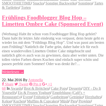
SMOOTHIETIME
/
Snacks
/
Sonstige Backwerke
/
Sonstiges
/
Tartes
& Tartlettes
/
Torten
Frühlings Foodblogger Blog Hop –
Limetten Ombre Cake (Sponsored Event)
(Werbung) Habt ihr schon vom Foodblogger Blog Hop gehört?
Dann habt ihr letztes Jahr eindeutig was verpasst, denn heute geht es
wieder los mit dem “Frühlings Blog Hop”. Und was passt am besten
zum Frühling? Natürlich die Farbe grün, daher habe ich für euch
einen wundervollen Limetten Ombre Cake mitgebracht und
natürlich gibt es auch was zu gewinnen, dazu aber weiter unten. Die
tollen vielen Farben dieses Kuchen sind einfach super schön und
passen perfekt zum Sommer! Oder was denkt ihr?…
Weiterlesen →
22. Mai 2016
By
Antonella
Share
Tweet
Pin it
+1
68
In
Awards
/
Brot & Brötchen
/
Cake Pops
/
Desserts
/
DIY - Do It
Yourselfs
/
Eis & Frozen Yoghurt
/
Empfehlung (Café's +
Restaurant's)
/
Event
/
Frühstück
/
Gastbeitrag
/
Getränke
/
Herzhaftes
/
Kekse
/
Kuchen
/
Muffins & Cupcakes
/
Müsli
/
Pies
/
Projekte
/
SMOOTHIETIME
/
Snacks
/
Sonstige Backwerke
/
Sonstiges
/
Tartes