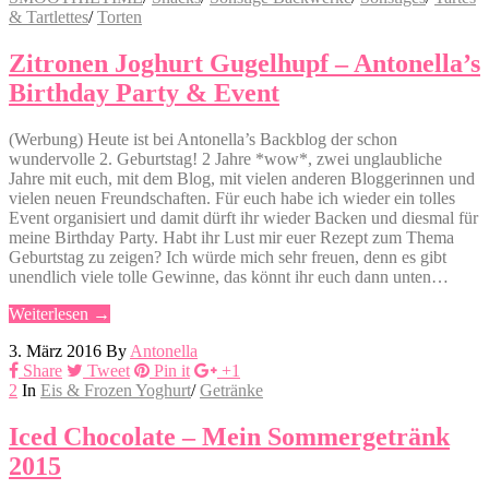
& Tartlettes
/
Torten
Zitronen Joghurt Gugelhupf – Antonella’s
Birthday Party & Event
(Werbung) Heute ist bei Antonella’s Backblog der schon
wundervolle 2. Geburtstag! 2 Jahre *wow*, zwei unglaubliche
Jahre mit euch, mit dem Blog, mit vielen anderen Bloggerinnen und
vielen neuen Freundschaften. Für euch habe ich wieder ein tolles
Event organisiert und damit dürft ihr wieder Backen und diesmal für
meine Birthday Party. Habt ihr Lust mir euer Rezept zum Thema
Geburtstag zu zeigen? Ich würde mich sehr freuen, denn es gibt
unendlich viele tolle Gewinne, das könnt ihr euch dann unten…
Weiterlesen →
3. März 2016
By
Antonella
Share
Tweet
Pin it
+1
2
In
Eis & Frozen Yoghurt
/
Getränke
Iced Chocolate – Mein Sommergetränk
2015