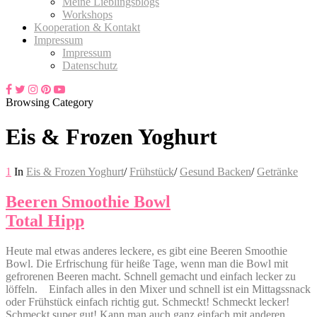
Meine Lieblingsblogs
Workshops
Kooperation & Kontakt
Impressum
Impressum
Datenschutz
Browsing Category
Eis & Frozen Yoghurt
1
In
Eis & Frozen Yoghurt
/
Frühstück
/
Gesund Backen
/
Getränke
Beeren Smoothie Bowl
Total Hipp
Heute mal etwas anderes leckere, es gibt eine Beeren Smoothie
Bowl. Die Erfrischung für heiße Tage, wenn man die Bowl mit
gefrorenen Beeren macht. Schnell gemacht und einfach lecker zu
löffeln. Einfach alles in den Mixer und schnell ist ein Mittagssnack
oder Frühstück einfach richtig gut. Schmeckt! Schmeckt lecker!
Schmeckt super gut! Kann man auch ganz einfach mit anderen