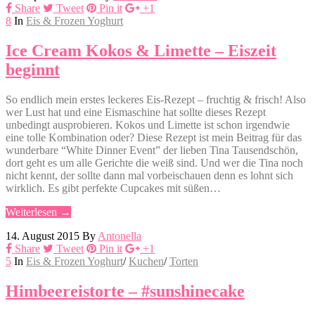
Share
Tweet
Pin it
+1
8
In
Eis & Frozen Yoghurt
Ice Cream Kokos & Limette – Eiszeit
beginnt
So endlich mein erstes leckeres Eis-Rezept – fruchtig & frisch! Also
wer Lust hat und eine Eismaschine hat sollte dieses Rezept
unbedingt ausprobieren. Kokos und Limette ist schon irgendwie
eine tolle Kombination oder? Diese Rezept ist mein Beitrag für das
wunderbare “White Dinner Event” der lieben Tina Tausendschön,
dort geht es um alle Gerichte die weiß sind. Und wer die Tina noch
nicht kennt, der sollte dann mal vorbeischauen denn es lohnt sich
wirklich. Es gibt perfekte Cupcakes mit süßen…
Weiterlesen →
14. August 2015
By
Antonella
Share
Tweet
Pin it
+1
5
In
Eis & Frozen Yoghurt
/
Kuchen
/
Torten
Himbeereistorte – #sunshinecake