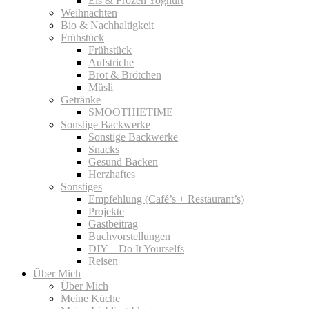
Eis & Frozen Yoghurt
Weihnachten
Bio & Nachhaltigkeit
Frühstück
Frühstück
Aufstriche
Brot & Brötchen
Müsli
Getränke
SMOOTHIETIME
Sonstige Backwerke
Sonstige Backwerke
Snacks
Gesund Backen
Herzhaftes
Sonstiges
Empfehlung (Café’s + Restaurant’s)
Projekte
Gastbeitrag
Buchvorstellungen
DIY – Do It Yourselfs
Reisen
Über Mich
Über Mich
Meine Küche