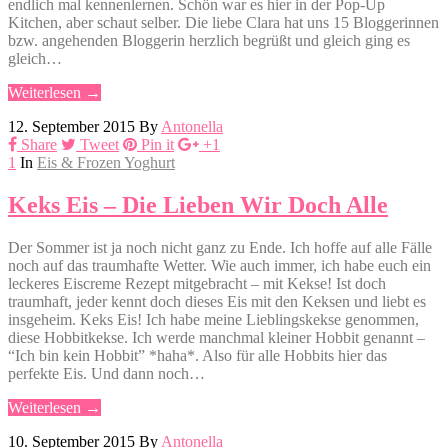
endlich mal kennenlernen. Schön war es hier in der Pop-Up
Kitchen, aber schaut selber. Die liebe Clara hat uns 15 Bloggerinnen
bzw. angehenden Bloggerin herzlich begrüßt und gleich ging es
gleich…
Weiterlesen →
12. September 2015
By
Antonella
Share
Tweet
Pin it
+1
1
In
Eis & Frozen Yoghurt
Keks Eis – Die Lieben Wir Doch Alle
Der Sommer ist ja noch nicht ganz zu Ende. Ich hoffe auf alle Fälle
noch auf das traumhafte Wetter. Wie auch immer, ich habe euch ein
leckeres Eiscreme Rezept mitgebracht – mit Kekse! Ist doch
traumhaft, jeder kennt doch dieses Eis mit den Keksen und liebt es
insgeheim. Keks Eis! Ich habe meine Lieblingskekse genommen,
diese Hobbitkekse. Ich werde manchmal kleiner Hobbit genannt –
“Ich bin kein Hobbit” *haha*. Also für alle Hobbits hier das
perfekte Eis. Und dann noch…
Weiterlesen →
10. September 2015
By
Antonella