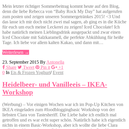
Mein letzter richtiger Sommerbeitrag kommt heute auf den Blog,
denn die liebe Rebecca von “Baby Rock My Day” hat aufgerufen
zum posten und zeigen unseren Sommergetränkes 2015! <3 Und
das lasse ich mir doch nicht zwei mal sagen, ab ging es in die Küche
für euch um euch meine Leckerei zu zeigen! Iced Chocolate! Ich
habe natürlich meinen Lieblingsdrink ausgepackt und zwar einen
Iced Chocolate mit Salzkaramell, die perfekte Abkühlung für heiße
Tage. Ich liebe vor allem kalten Kakao, und dann mit…
Weiterlesen →
23. September 2015
By
Antonella
Share
Tweet
Pin it
+1
0
In
Eis & Frozen Yoghurt
/
Event
Heidelbeer- und Vanilleeis – IKEA-
Workshop
(Werbung) – Vor einigen Wochen war ich im Pop-Up Kitchen von
IKEA eingeladen zum #foodbloggingbasic Workshop von der
liebsten Clara von Tastesheriff. Die Liebe habe ich endlich mal
getroffen und es war echt super schön. Natürlich habe ich eigentlich
nichts in einem Basic-Workshop, aber ich wollte die liebe Clara