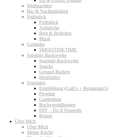
Eis & Frozen Yoghurt
Weihnachten
Bio & Nachhaltigkeit
Frühstück
Frühstück
Aufstriche
Brot & Brötchen
Müsli
Getränke
SMOOTHIETIME
Sonstige Backwerke
Sonstige Backwerke
Snacks
Gesund Backen
Herzhaftes
Sonstiges
Empfehlung (Café’s + Restaurant’s)
Projekte
Gastbeitrag
Buchvorstellungen
DIY – Do It Yourselfs
Reisen
Über Mich
Über Mich
Meine Küche