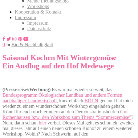
Meine Lieblingsblogs
Workshops
Kooperation & Kontakt
Impressum
Impressum
Datenschutz
0
In
Bio & Nachhaltigkeit
Saisonal Kochen Mit Wintergemüse
Ein Ausflug auf den Hof Medewege
(Pressereise//Werbung)
Es war mal wieder so weit, das
Bundesprogramm Ökologischer Landbau und andere Formen
nachhaltiger Landwirtschaft
, kurz einfach
BÖLN
genannt hat mich
wieder zu einem wunderschönen Workshop eingeladen gehabt.
Könnt ihr euch noch erinnern an den Demonstrationsbetrieb
Gut
Rothenhausen bzw. den Workshop zum Thema “Sommergemüse”
?
Nein, dann schaut
hier
vorbei. Dieses Mal geht es schon ein zweites
mal dieses Jahr auf einen neuen schönen Biohof zu einem weiteren
Workshop. Wohin? Nach Schwerin, auf den