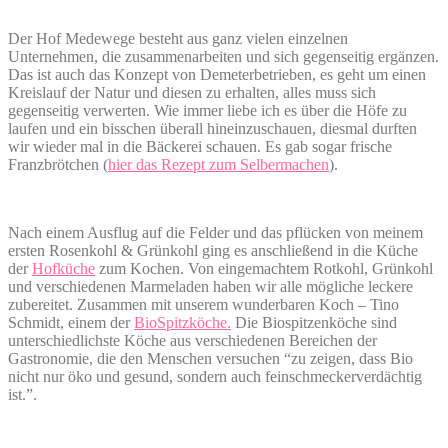
Der Hof Medewege besteht aus ganz vielen einzelnen
Unternehmen, die zusammenarbeiten und sich gegenseitig ergänzen.
Das ist auch das Konzept von Demeterbetrieben, es geht um einen
Kreislauf der Natur und diesen zu erhalten, alles muss sich
gegenseitig verwerten. Wie immer liebe ich es über die Höfe zu
laufen und ein bisschen überall hineinzuschauen, diesmal durften
wir wieder mal in die Bäckerei schauen. Es gab sogar frische
Franzbrötchen (
hier das Rezept zum Selbermachen
).
Nach einem Ausflug auf die Felder und das pflücken von meinem
ersten Rosenkohl & Grünkohl ging es anschließend in die Küche
der
Hofküche
zum Kochen. Von eingemachtem Rotkohl, Grünkohl
und verschiedenen Marmeladen haben wir alle mögliche leckere
zubereitet. Zusammen mit unserem wunderbaren Koch – Tino
Schmidt, einem der
BioSpitzköche.
Die Biospitzenköche sind
unterschiedlichste Köche aus verschiedenen Bereichen der
Gastronomie, die den Menschen versuchen “zu zeigen, dass Bio
nicht nur öko und gesund, sondern auch feinschmeckerverdächtig
ist.”.