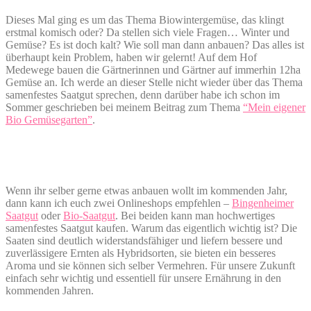
Dieses Mal ging es um das Thema Biowintergemüse, das klingt
erstmal komisch oder? Da stellen sich viele Fragen… Winter und
Gemüse? Es ist doch kalt? Wie soll man dann anbauen? Das alles ist
überhaupt kein Problem, haben wir gelernt! Auf dem Hof
Medewege bauen die Gärtnerinnen und Gärtner auf immerhin 12ha
Gemüse an. Ich werde an dieser Stelle nicht wieder über das Thema
samenfestes Saatgut sprechen, denn darüber habe ich schon im
Sommer geschrieben bei meinem Beitrag zum Thema
“Mein eigener
Bio Gemüsegarten”
.
Wenn ihr selber gerne etwas anbauen wollt im kommenden Jahr,
dann kann ich euch zwei Onlineshops empfehlen –
Bingenheimer
Saatgut
oder
Bio-Saatgut
. Bei beiden kann man hochwertiges
samenfestes Saatgut kaufen. Warum das eigentlich wichtig ist? Die
Saaten sind deutlich widerstandsfähiger und liefern bessere und
zuverlässigere Ernten als Hybridsorten, sie bieten ein besseres
Aroma und sie können sich selber Vermehren. Für unsere Zukunft
einfach sehr wichtig und essentiell für unsere Ernährung in den
kommenden Jahren.