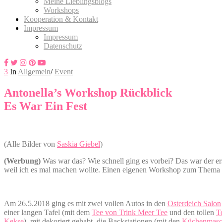
Meine Lieblingsblogs
Workshops
Kooperation & Kontakt
Impressum
Impressum
Datenschutz
3
In
Allgemein
/
Event
Antonella’s Workshop Rückblick
Es War Ein Fest
(Alle Bilder von
Saskia Giebel
)
(Werbung)
Was war das? Wie schnell ging es vorbei? Das war der er
weil ich es mal machen wollte. Einen eigenen Workshop zum Thema “
Am 26.5.2018 ging es mit zwei vollen Autos in den
Osterdeich Salon
einer langen Tafel (mit dem
Tee von Trink Meer Tee
und den tollen
T
Kekse
) mit dekoriert gehabt, die Backstationen (mit den
Küchenmas