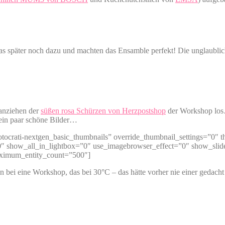
s später noch dazu und machten das Ensamble perfekt! Die unglaubl
 anziehen der
süßen rosa Schürzen von Herzpostshop
der Workshop los
ein paar schöne Bilder…
hotocrati-nextgen_basic_thumbnails” override_thumbnail_settings=”0
 show_all_in_lightbox=”0″ use_imagebrowser_effect=”0″ show_slide
aximum_entity_count=”500″]
ben bei eine Workshop, das bei 30°C – das hätte vorher nie einer gedac