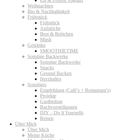
Eis & Frozen Yoghurt
Weihnachten
Bio & Nachhaltigkeit
Frühstück
Frühstück
Aufstriche
Brot & Brötchen
Müsli
Getränke
SMOOTHIETIME
Sonstige Backwerke
Sonstige Backwerke
Snacks
Gesund Backen
Herzhaftes
Sonstiges
Empfehlung (Café’s + Restaurant’s)
Projekte
Gastbeitrag
Buchvorstellungen
DIY – Do It Yourselfs
Reisen
Über Mich
Über Mich
Meine Küche