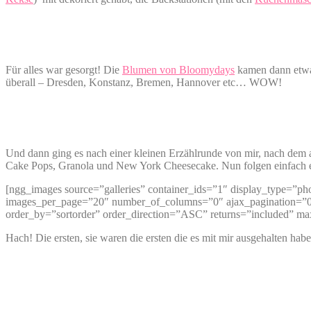
Für alles war gesorgt! Die
Blumen von Bloomydays
kamen dann etwa
überall – Dresden, Konstanz, Bremen, Hannover etc… WOW!
Und dann ging es nach einer kleinen Erzählrunde von mir, nach dem
Cake Pops, Granola und New York Cheesecake. Nun folgen einfach 
[ngg_images source=”galleries” container_ids=”1″ display_type=”p
images_per_page=”20″ number_of_columns=”0″ ajax_pagination=”0″
order_by=”sortorder” order_direction=”ASC” returns=”included” m
Hach! Die ersten, sie waren die ersten die es mit mir ausgehalten ha