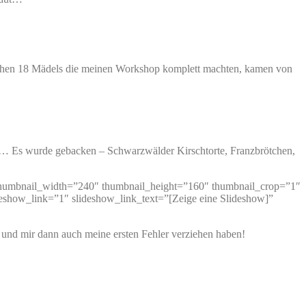
ichen 18 Mädels die meinen Workshop komplett machten, kamen von
… Es wurde gebacken – Schwarzwälder Kirschtorte, Franzbrötchen,
″ thumbnail_width=”240″ thumbnail_height=”160″ thumbnail_crop=”1″
show_link=”1″ slideshow_link_text=”[Zeige eine Slideshow]”
ht und mir dann auch meine ersten Fehler verziehen haben!