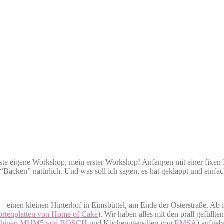
ste eigene Workshop, mein erster Workshop! Anfangen mit einer fixen I
Backen” natürlich. Und was soll ich sagen, es hat geklappt und einf
– einen kleinen Hinterhof in Eimsbüttel, am Ende der Osterstraße. Ab i
ortenplatten von Home of Cake
). Wir haben alles mit den prall gefül
chinen MUM5 von BOSCH
und Küchenutensilien von
EMSA
) aufge