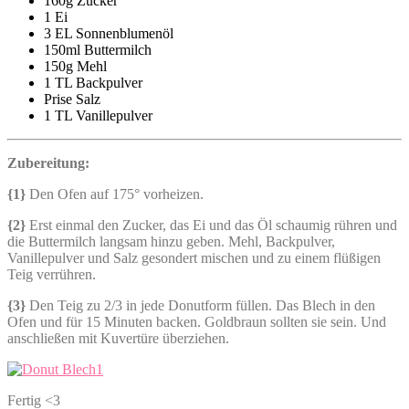
160g Zucker
1 Ei
3 EL Sonnenblumenöl
150ml Buttermilch
150g Mehl
1 TL Backpulver
Prise Salz
1 TL Vanillepulver
Zubereitung:
{1}
Den Ofen auf 175° vorheizen.
{2}
Erst einmal den Zucker, das Ei und das Öl schaumig rühren und
die Buttermilch langsam hinzu geben. Mehl, Backpulver,
Vanillepulver und Salz gesondert mischen und zu einem flüßigen
Teig verrühren.
{3}
Den Teig zu 2/3 in jede Donutform füllen. Das Blech in den
Ofen und für 15 Minuten backen. Goldbraun sollten sie sein. Und
anschließen mit Kuvertüre überziehen.
Fertig <3