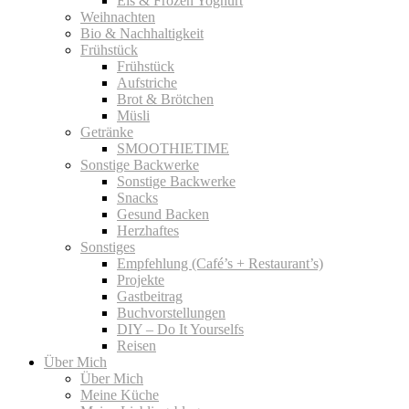
Eis & Frozen Yoghurt
Weihnachten
Bio & Nachhaltigkeit
Frühstück
Frühstück
Aufstriche
Brot & Brötchen
Müsli
Getränke
SMOOTHIETIME
Sonstige Backwerke
Sonstige Backwerke
Snacks
Gesund Backen
Herzhaftes
Sonstiges
Empfehlung (Café’s + Restaurant’s)
Projekte
Gastbeitrag
Buchvorstellungen
DIY – Do It Yourselfs
Reisen
Über Mich
Über Mich
Meine Küche