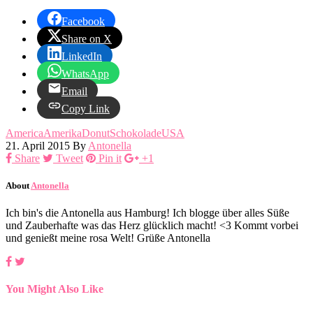
Facebook
Share on X
LinkedIn
WhatsApp
Email
Copy Link
America
Amerika
Donut
Schokolade
USA
21. April 2015
By
Antonella
Share
Tweet
Pin it
+1
About
Antonella
Ich bin's die Antonella aus Hamburg! Ich blogge über alles Süße
und Zauberhafte was das Herz glücklich macht! <3 Kommt vorbei
und genießt meine rosa Welt! Grüße Antonella
You Might Also Like