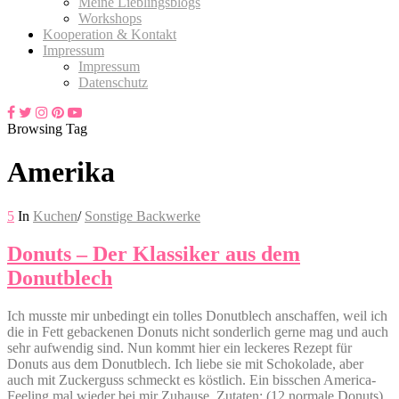
Meine Lieblingsblogs
Workshops
Kooperation & Kontakt
Impressum
Impressum
Datenschutz
Browsing Tag
Amerika
5
In
Kuchen
/
Sonstige Backwerke
Donuts – Der Klassiker aus dem
Donutblech
Ich musste mir unbedingt ein tolles Donutblech anschaffen, weil ich
die in Fett gebackenen Donuts nicht sonderlich gerne mag und auch
sehr aufwendig sind. Nun kommt hier ein leckeres Rezept für
Donuts aus dem Donutblech. Ich liebe sie mit Schokolade, aber
auch mit Zuckerguss schmeckt es köstlich. Ein bisschen America-
Feeling mal wieder bei mir Zuhause. Zutaten: (12 normale Donuts)