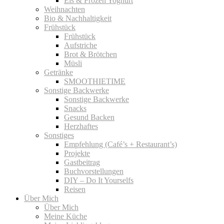
Eis & Frozen Yoghurt
Weihnachten
Bio & Nachhaltigkeit
Frühstück
Frühstück
Aufstriche
Brot & Brötchen
Müsli
Getränke
SMOOTHIETIME
Sonstige Backwerke
Sonstige Backwerke
Snacks
Gesund Backen
Herzhaftes
Sonstiges
Empfehlung (Café’s + Restaurant’s)
Projekte
Gastbeitrag
Buchvorstellungen
DIY – Do It Yourselfs
Reisen
Über Mich
Über Mich
Meine Küche