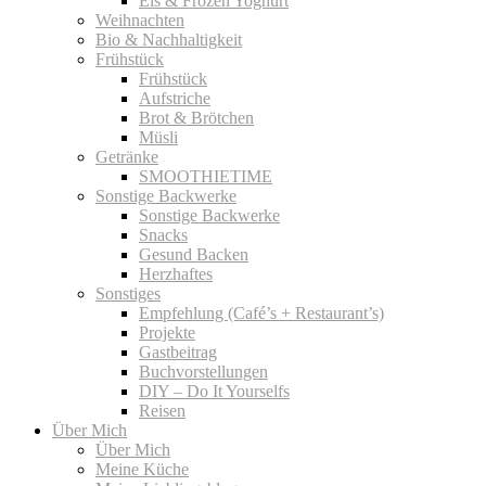
Eis & Frozen Yoghurt
Weihnachten
Bio & Nachhaltigkeit
Frühstück
Frühstück
Aufstriche
Brot & Brötchen
Müsli
Getränke
SMOOTHIETIME
Sonstige Backwerke
Sonstige Backwerke
Snacks
Gesund Backen
Herzhaftes
Sonstiges
Empfehlung (Café’s + Restaurant’s)
Projekte
Gastbeitrag
Buchvorstellungen
DIY – Do It Yourselfs
Reisen
Über Mich
Über Mich
Meine Küche