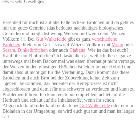
etwas sehr Geselliges!
Essentiell für mich ist auf alle Fälle leckere Brötchen und da geht es
mir um gutes Getreide (das bedeutet nachhaltiges biologisches
Getreide) und möglichst wenig Weizen und wenn dann Weizen
Vollkorn (!). Bei
Gut Wulksfelde
gibt es ganz
verschiedene
Brötchen
direkt von Gut – sowohl Weizen Vollkorn mit
Mohn
oder
Sesam
,
Dinkelbrötchen
oder auch
Ciabatta
. Wie ist das bei euch?
Kauft ihr nur Biobrötchen? Ich tasächlich ja, weil ich dieses ganze
unterwegs mal beim Bäcker mal was essen überhaupt nicht vertrage,
der Weizen in den günstigen Brötchen ist leider immer Hybrid und
damit absolut nicht gut für die Verdauung. Dazu kommt das diese
Brötchen und auch Brot bei der Zubereitung keine Zeit zum
“gehen” bekommen, das bedeutet der Reifeprozess ist nicht
abgeschlossen und damit für uns schwerer zu verdauen und kann zu
Problemen führen. Ich kann euch nur empfehlen, achtet auf die
Herkunft und schaut auf die Inhaltsstoffe, wenn ihr schon
Abgepackt kauft oder kauft einfach bei
Gut Wulksfelde
oder eurem
Bioladen in der Umgebung, es wird euch gut tun und man ist länger
satt.