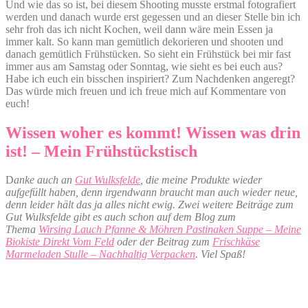
Und wie das so ist, bei diesem Shooting musste erstmal fotografiert
werden und danach wurde erst gegessen und an dieser Stelle bin ich
sehr froh das ich nicht Kochen, weil dann wäre mein Essen ja
immer kalt. So kann man gemütlich dekorieren und shooten und
danach gemütlich Frühstücken. So sieht ein Frühstück bei mir fast
immer aus am Samstag oder Sonntag, wie sieht es bei euch aus?
Habe ich euch ein bisschen inspiriert? Zum Nachdenken angeregt?
Das würde mich freuen und ich freue mich auf Kommentare von
euch!
Wissen woher es kommt! Wissen was drin
ist! – Mein Frühstückstisch
D
anke auch an
Gut Wulksfelde
, die meine Produkte wieder
aufgefüllt haben, denn irgendwann braucht man auch wieder neue,
denn leider hält das ja alles nicht ewig. Zwei weitere Beiträge zum
Gut Wulksfelde gibt es auch schon auf dem Blog zum
Thema
Wirsing Lauch Pfanne & Möhren Pastinaken Suppe – Meine
Biokiste Direkt Vom Feld
oder der Beitrag zum
Frischkäse
Marmeladen Stulle – Nachhaltig Verpacken
. Viel Spaß!