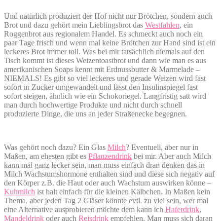
Und natürlich produziert der Hof nicht nur Brötchen, sondern auch
Brot und dazu gehört mein Lieblingsbrot das
Westfahlen
, ein
Roggenbrot aus regionalem Handel. Es schmeckt auch noch ein
paar Tage frisch und wenn mal keine Brötchen zur Hand sind ist ein
leckeres Brot immer toll. Was bei mir tatsächlich niemals auf den
Tisch kommt ist dieses Weizentoastbrot und dann wie man es aus
amerikanischen Soaps kennt mit Erdnussbutter & Marmelade –
NIEMALS! Es gibt so viel leckeres und gerade Weizen wird fast
sofort in Zucker umgewandelt und lässt den Insulinspiegel fast
sofort steigen, ähnlich wie ein Schokoriegel. Langfristig satt wird
man durch hochwertige Produkte und nicht durch schnell
produzierte Dinge, die uns an jeder Straßenecke begegnen.
Was gehört noch dazu? Ein Glas
Milch
? Eventuell, aber nur in
Maßen, am ehesten gibt es
Pflanzendrink
bei mir. Aber auch Milch
kann mal ganz lecker sein, man muss einfach dran denken das in
Milch Wachstumshormone enthalten sind und diese sich negativ auf
den Körper z.B. die Haut oder auch Wachstum auswirken könne –
Kuhmilch
ist halt einfach für die kleinen Kälbchen. In Maßen kein
Thema, aber jeden Tag 2 Gläser könnte evtl. zu viel sein, wer mal
eine Alternative ausprobieren möchte dem kann ich
Haferdrink
,
Mandeldrink
oder auch
Reisdrink
empfehlen. Man muss sich daran