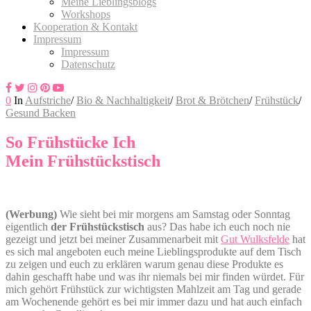
Meine Lieblingsblogs
Workshops
Kooperation & Kontakt
Impressum
Impressum
Datenschutz
0
In
Aufstriche
/
Bio & Nachhaltigkeit
/
Brot & Brötchen
/
Frühstück
/
Gesund Backen
So Frühstücke Ich
Mein Frühstückstisch
(Werbung)
Wie sieht bei mir morgens am Samstag oder Sonntag
eigentlich
der Frühstückstisch
aus? Das habe ich euch noch nie
gezeigt und jetzt bei meiner Zusammenarbeit mit
Gut Wulksfelde
hat
es sich mal angeboten euch meine Lieblingsprodukte auf dem Tisch
zu zeigen und euch zu erklären warum genau diese Produkte es
dahin geschafft habe und was ihr niemals bei mir finden würdet. Für
mich gehört Frühstück zur wichtigsten Mahlzeit am Tag und gerade
am Wochenende gehört es bei mir immer dazu und hat auch einfach