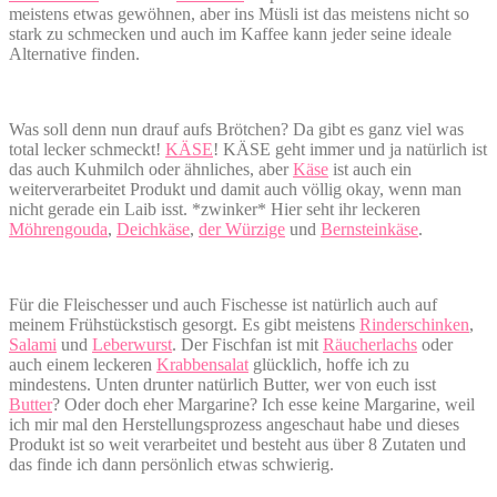
meistens etwas gewöhnen, aber ins Müsli ist das meistens nicht so
stark zu schmecken und auch im Kaffee kann jeder seine ideale
Alternative finden.
Was soll denn nun drauf aufs Brötchen? Da gibt es ganz viel was
total lecker schmeckt!
KÄSE
! KÄSE geht immer und ja natürlich ist
das auch Kuhmilch oder ähnliches, aber
Käse
ist auch ein
weiterverarbeitet Produkt und damit auch völlig okay, wenn man
nicht gerade ein Laib isst. *zwinker* Hier seht ihr leckeren
Möhrengouda
,
Deichkäse
,
der Würzige
und
Bernsteinkäse
.
Für die Fleischesser und auch Fischesse ist natürlich auch auf
meinem Frühstückstisch gesorgt. Es gibt meistens
Rinderschinken
,
Salami
und
Leberwurst
. Der Fischfan ist mit
Räucherlachs
oder
auch einem leckeren
Krabbensalat
glücklich, hoffe ich zu
mindestens. Unten drunter natürlich Butter, wer von euch isst
Butter
? Oder doch eher Margarine? Ich esse keine Margarine, weil
ich mir mal den Herstellungsprozess angeschaut habe und dieses
Produkt ist so weit verarbeitet und besteht aus über 8 Zutaten und
das finde ich dann persönlich etwas schwierig.