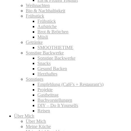
Eis & Frozen Yoghurt
Weihnachten
Bio & Nachhaltigkeit
Frühstück
Frühstück
Aufstriche
Brot & Brötchen
Müsli
Getränke
SMOOTHIETIME
Sonstige Backwerke
Sonstige Backwerke
Snacks
Gesund Backen
Herzhaftes
Sonstiges
Empfehlung (Café’s + Restaurant’s)
Projekte
Gastbeitrag
Buchvorstellungen
DIY – Do It Yourselfs
Reisen
Über Mich
Über Mich
Meine Küche