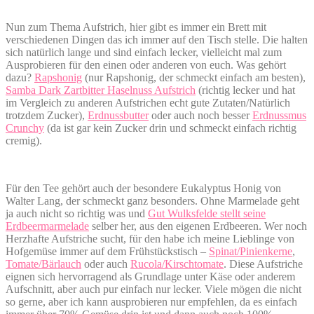
Nun zum Thema Aufstrich, hier gibt es immer ein Brett mit
verschiedenen Dingen das ich immer auf den Tisch stelle. Die halten
sich natürlich lange und sind einfach lecker, vielleicht mal zum
Ausprobieren für den einen oder anderen von euch. Was gehört
dazu?
Rapshonig
(nur Rapshonig, der schmeckt einfach am besten),
Samba Dark Zartbitter Haselnuss Aufstrich
(richtig lecker und hat
im Vergleich zu anderen Aufstrichen echt gute Zutaten/Natürlich
trotzdem Zucker),
Erdnussbutter
oder auch noch besser
Erdnussmus
Crunchy
(da ist gar kein Zucker drin und schmeckt einfach richtig
cremig).
Für den Tee gehört auch der besondere Eukalyptus Honig von
Walter Lang, der schmeckt ganz besonders. Ohne Marmelade geht
ja auch nicht so richtig was und
Gut Wulksfelde stellt seine
Erdbeermarmelade
selber her, aus den eigenen Erdbeeren. Wer noch
Herzhafte Aufstriche sucht, für den habe ich meine Lieblinge von
Hofgemüse immer auf dem Frühstückstisch –
Spinat/Pinienkerne
,
Tomate/Bärlauch
oder auch
Rucola/Kirschtomate
. Diese Aufstriche
eignen sich hervorragend als Grundlage unter Käse oder anderem
Aufschnitt, aber auch pur einfach nur lecker. Viele mögen die nicht
so gerne, aber ich kann ausprobieren nur empfehlen, da es einfach