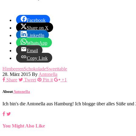
Facebook
Share on X
LinkedIn
WhatsApp
Email
Copy Link
Himbeeren
Schokolade
Sweettable
28. März 2015
By
Antonella
Share
Tweet
Pin it
+1
About
Antonella
Ich bin's die Antonella aus Hamburg! Ich blogge über alles Süße un
You Might Also Like