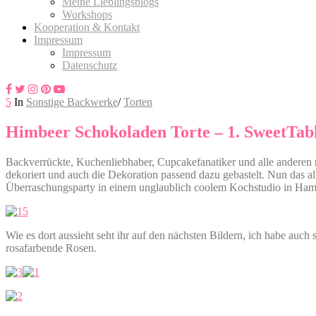
Meine Lieblingsblogs
Workshops
Kooperation & Kontakt
Impressum
Impressum
Datenschutz
5
In
Sonstige Backwerke
/
Torten
Himbeer Schokoladen Torte – 1. SweetTabl
Backverrückte, Kuchenliebhaber, Cupcakefanatiker und alle anderen n
dekoriert und auch die Dekoration passend dazu gebastelt. Nun das al
Überraschungsparty in einem unglaublich coolem Kochstudio in Hamb
Wie es dort aussieht seht ihr auf den nächsten Bildern, ich habe auc
rosafarbende Rosen.