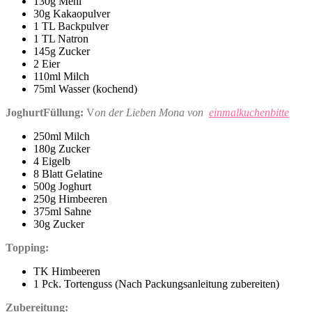
130g Mehl
30g Kakaopulver
1 TL Backpulver
1 TL Natron
145g Zucker
2 Eier
110ml Milch
75ml Wasser (kochend)
JoghurtFüllung:
V
on der Lieben Mona von
einmalkuchenbitte
250ml Milch
180g Zucker
4 Eigelb
8 Blatt Gelatine
500g Joghurt
250g Himbeeren
375ml Sahne
30g Zucker
Topping:
TK Himbeeren
1 Pck. Tortenguss (Nach Packungsanleitung zubereiten)
Zubereitung: