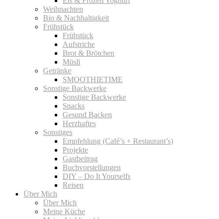
Eis & Frozen Yoghurt
Weihnachten
Bio & Nachhaltigkeit
Frühstück
Frühstück
Aufstriche
Brot & Brötchen
Müsli
Getränke
SMOOTHIETIME
Sonstige Backwerke
Sonstige Backwerke
Snacks
Gesund Backen
Herzhaftes
Sonstiges
Empfehlung (Café’s + Restaurant’s)
Projekte
Gastbeitrag
Buchvorstellungen
DIY – Do It Yourselfs
Reisen
Über Mich
Über Mich
Meine Küche