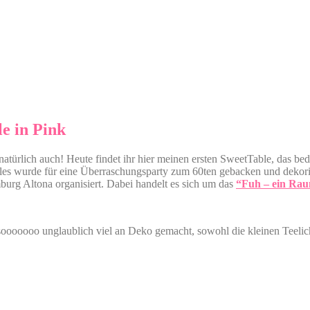
e in Pink
atürlich auch! Heute findet ihr hier meinen ersten SweetTable, das be
les wurde für eine Überraschungsparty zum 60ten gebacken und dekoriert
urg Altona organisiert. Dabei handelt es sich um das
“Fuh – ein Rau
h sooooooo unglaublich viel an Deko gemacht, sowohl die kleinen Teelic