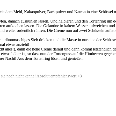
t dem Mehl, Kakaopulver, Backpulver und Natron in eine Schüssel mi
Ofen, danach auskühlen lassen. Und halbieren und den Tortenring um d
en aufkochen lassen. Die Gelantine in kaltem Wasser aufweichen und 
d weiter ordentlich rühren. Die Creme nun auf zwei Schüsseln aufteile
n dünnmaschiges Sieb drücken und die Masse in nur eine der Schüssel
mal etwas anzieht!
t alles!), dann die helle Creme darauf und dann kommt letztendlich 
ch etwas höher ist, so dass nun der Tortenguss auf die Himbeeren gegeb
über Nacht! Aus dem Tortenring lösen und genießen.
e sie noch nicht kenne! Absolut empfehlenswert <3