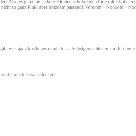
der? Also es gab eine leckere HimbeerschokoladenTorte mit Himbeerc
ider nicht so ganz Pink! aber trotzdem passend! Noooom – Noooom – No
 es gibt was ganz köstliches nämlich …. Selbstgemachtes Sushi! Ich f
sind einfach so so so lecker!