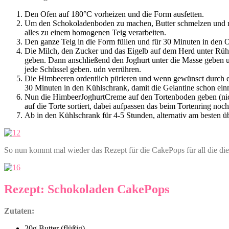
Den Ofen auf 180°C vorheizen und die Form ausfetten.
Um den Schokoladenboden zu machen, Butter schmelzen und mi
alles zu einem homogenen Teig verarbeiten.
Den ganze Teig in die Form füllen und für 30 Minuten in den 
Die Milch, den Zucker und das Eigelb auf dem Herd unter Rühr
geben. Dann anschließend den Joghurt unter die Masse geben un
jede Schüssel geben. udn verrühren.
Die Himbeeren ordentlich pürieren und wenn gewünsct durch ei
30 Minuten in den Kühlschrank, damit die Gelantine schon ein
Nun die HimbeerJoghurtCreme auf den Tortenboden geben (nich
auf die Torte sortiert, dabei aufpassen das beim Tortenring no
Ab in den Kühlschrank für 4-5 Stunden, alternativ am besten 
So nun kommt mal wieder das Rezept für die CakePops für all die di
Rezept: Schokoladen CakePops
Zutaten:
20g Butter (flüßig)