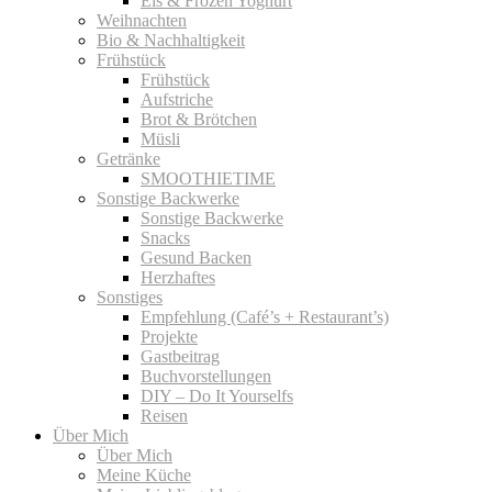
Eis & Frozen Yoghurt
Weihnachten
Bio & Nachhaltigkeit
Frühstück
Frühstück
Aufstriche
Brot & Brötchen
Müsli
Getränke
SMOOTHIETIME
Sonstige Backwerke
Sonstige Backwerke
Snacks
Gesund Backen
Herzhaftes
Sonstiges
Empfehlung (Café’s + Restaurant’s)
Projekte
Gastbeitrag
Buchvorstellungen
DIY – Do It Yourselfs
Reisen
Über Mich
Über Mich
Meine Küche