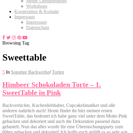
Meine Lieblingsblogs
Workshops
Kooperation & Kontakt
Impressum
Impressum
Datenschutz
Browsing Tag
Sweettable
5
In
Sonstige Backwerke
/
Torten
Himbeer Schokoladen Torte – 1.
SweetTable in Pink
Backverrückte, Kuchenliebhaber, Cupcakefanatiker und alle
anderen natürlich auch! Heute findet ihr hier meinen ersten
SweetTable, das bedeutet ich habe ganz viel unter dem Motto Pink
gebacken und dekoriert und auch die Dekoration passend dazu
gebastelt. Nun das alles wurde für eine Überraschungsparty zum
60ten gebacken und dekoriert! Ich hoffe euch gefällt es so sehr wie