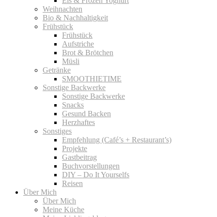
Eis & Frozen Yoghurt
Weihnachten
Bio & Nachhaltigkeit
Frühstück
Frühstück
Aufstriche
Brot & Brötchen
Müsli
Getränke
SMOOTHIETIME
Sonstige Backwerke
Sonstige Backwerke
Snacks
Gesund Backen
Herzhaftes
Sonstiges
Empfehlung (Café’s + Restaurant’s)
Projekte
Gastbeitrag
Buchvorstellungen
DIY – Do It Yourselfs
Reisen
Über Mich
Über Mich
Meine Küche