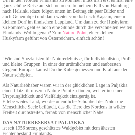
Um in den Norden Finnlands zu kommen muss man erst einmal eine
ganz schöne Reise auf sich nehmen. In meinem Fall von Hamburg
nach Helsinki (dazu folgen unten im Beitrag ein paar Bilder und
auch Geheimtips) und dann weiter von dort nach Kajaani, einem
kleinen Dorf im finnischen Lappland. Um dann zu der Huskyfarm
zu kommen, geht es noch eine Stunde durch die verschneiten weiten
Finnlands. Wohin genau? Zum
Nature Point
, einer kleinen
Huskyfarm geführt von Österreichern, einfach schön!
“Wir sind Spezialisten für Naturerlebnisse, für Individualisten, Profis
und kleine Gruppen. In einer der urtümlichsten und saubersten
Gegend Europas kannst Du die Ruhe geniessen und Kraft aus der
Natur schöpfen.
Als Naturliebhaber waren wir in der glücklichen Lage in Paljakka
einen Platz für unseren Nature Point zu finden, weil er in seiner
Ursprünglichkeit und Vielfältigkeit einzigartig ist.
Erlebe weites Land, wo die unendliche Schönheit der Natur die
Menschliche Seele beflügelt, das die Tiere des Nordens in wilder
Freiheit durchstreifen, fernab von menschlicher Nähe.
DAS NATURRESERVAT PALJAKKA
ist seit 1956 streng geschütztes Waldgebiet mit dem ältesten
Fichtenbestand Finnlands.