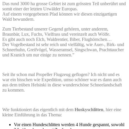
Das rund 3000 ha grosse Gebiet ist zum grössten Teil unberührt und
somit einer der letzten Urwälder Europas.
Auf einem vorgegebenen Pfad können wir diesen einzigartigen
Wald bewundern.
Zum Tierbestand unserer Gegend gehören, unter anderem,
Braunbär, Lux, Fuchs, Vielfrass und vereinzelt auch Wölfe.
Es gibt auch noch Elch, Waldrentier, Biber, Flughörnchen…
Der Vogelbestand ist sehr reich und vielfältig, wie Auer-, Birk- und
Schneehuhn, Greifvögel, Wasseramsel, Singschwan, Prachttaucher
und Kranich um nur einige zu nennen.”
Seit ihr schon mal Propeller Flugzeug geflogen? Ich nicht und es
war ein bisschen wie Expedition, umso schöner war es dann auch
aus dem trüben Helsinki in diese wunderschöne Schneelandschaft
zu kommen.
Wie funktioniert das eigentlich mit dem
Huskyschlitten
, hier eine
kleine Einführung in das Thema:
Vor einen Hundeschlitten werden 4 Hunde gespannt, sowohl