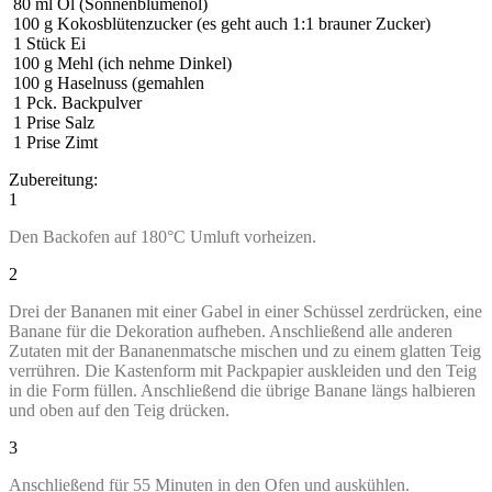
80
ml
Öl (Sonnenblumenöl)
100
g
Kokosblütenzucker (es geht auch 1:1 brauner Zucker)
1
Stück Ei
100
g
Mehl (ich nehme Dinkel)
100
g
Haselnuss (gemahlen
1
Pck. Backpulver
1
Prise Salz
1
Prise Zimt
Zubereitung:
1
Den Backofen auf 180°C Umluft vorheizen.
2
Drei der Bananen mit einer Gabel in einer Schüssel zerdrücken, eine
Banane für die Dekoration aufheben. Anschließend alle anderen
Zutaten mit der Bananenmatsche mischen und zu einem glatten Teig
verrühren. Die Kastenform mit Packpapier auskleiden und den Teig
in die Form füllen. Anschließend die übrige Banane längs halbieren
und oben auf den Teig drücken.
3
Anschließend für 55 Minuten in den Ofen und auskühlen.