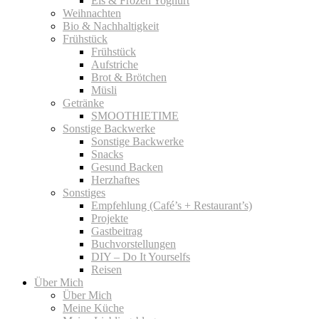
Eis & Frozen Yoghurt
Weihnachten
Bio & Nachhaltigkeit
Frühstück
Frühstück
Aufstriche
Brot & Brötchen
Müsli
Getränke
SMOOTHIETIME
Sonstige Backwerke
Sonstige Backwerke
Snacks
Gesund Backen
Herzhaftes
Sonstiges
Empfehlung (Café’s + Restaurant’s)
Projekte
Gastbeitrag
Buchvorstellungen
DIY – Do It Yourselfs
Reisen
Über Mich
Über Mich
Meine Küche