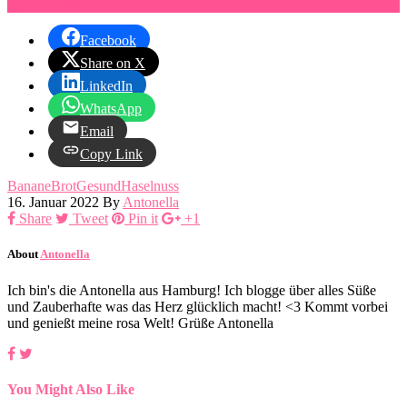
Ingredients
Directions
Facebook
Share on X
LinkedIn
WhatsApp
Email
Copy Link
Banane
Brot
Gesund
Haselnuss
16. Januar 2022
By
Antonella
Share
Tweet
Pin it
+1
About
Antonella
Ich bin's die Antonella aus Hamburg! Ich blogge über alles Süße
und Zauberhafte was das Herz glücklich macht! <3 Kommt vorbei
und genießt meine rosa Welt! Grüße Antonella
You Might Also Like