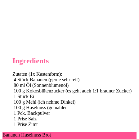
Ingredients
Zutaten (1x Kastenform):
4
Stück Bananen (gerne sehr reif)
80
ml
Öl (Sonnenblumenöl)
100
g
Kokosblütenzucker (es geht auch 1:1 brauner Zucker)
1
Stück Ei
100
g
Mehl (ich nehme Dinkel)
100
g
Haselnuss (gemahlen
1
Pck. Backpulver
1
Prise Salz
1
Prise Zimt
Bananen Haselnuss Brot