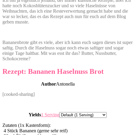
Ich bin ja eigentlich jemand, der immer klassische Rezepte, aber ich
hatte noch Kokosblütenzucker und so viele Haselnüsse von
Weihnachten, das ich eine Resteverwertung gemacht habe und die
war so lecker, das es das Rezept auch nun für euch auf dem Blog
geben musste.
Bananenbrote gibt es viele, aber ich kann euch sagen dieses ist super
saftig. Durch die Haselnuss sogar noch etwas saftiger und sogar
einige Tage haltbar. Mit was esst ihr das? Butter, Nussbutter,
Schokocreme?
Rezept: Bananen Haselnuss Brot
Author
Antonella
[cooked-sharing]
Servings
Yields
1 Serving
Zutaten (1x Kastenform):
4
Stück Bananen (gerne sehr reif)