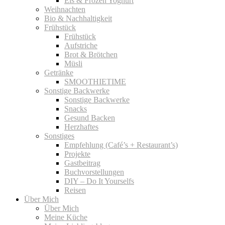
Eis & Frozen Yoghurt
Weihnachten
Bio & Nachhaltigkeit
Frühstück
Frühstück
Aufstriche
Brot & Brötchen
Müsli
Getränke
SMOOTHIETIME
Sonstige Backwerke
Sonstige Backwerke
Snacks
Gesund Backen
Herzhaftes
Sonstiges
Empfehlung (Café’s + Restaurant’s)
Projekte
Gastbeitrag
Buchvorstellungen
DIY – Do It Yourselfs
Reisen
Über Mich
Über Mich
Meine Küche