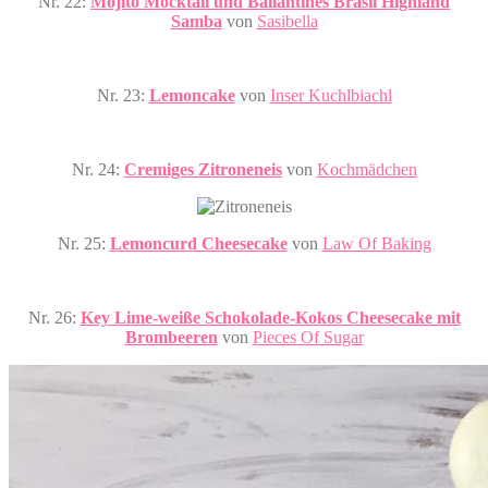
Nr. 22:
Mojito Mocktail und Ballantines Brasil Highland
Samba
von
Sasibella
Nr. 23:
Lemoncake
von
Inser Kuchlbiachl
Nr. 24:
Cremiges Zitroneneis
von
Kochmädchen
Nr. 25:
Lemoncurd Cheesecake
von
Law Of Baking
Nr. 26:
Key Lime-weiße Schokolade-Kokos Cheesecake mit
Brombeeren
von
Pieces Of Sugar