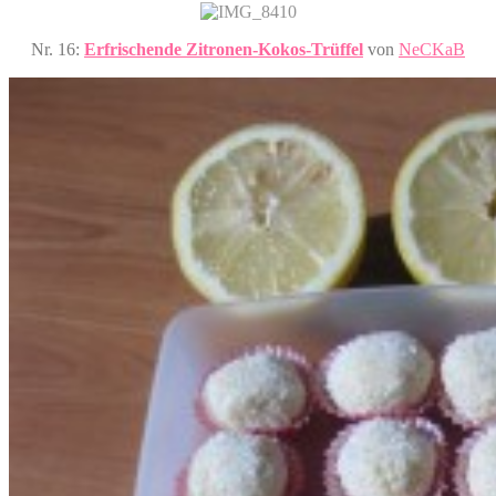
Nr. 16:
Erfrischende Zitronen-Kokos-Trüffel
von
NeCKaB