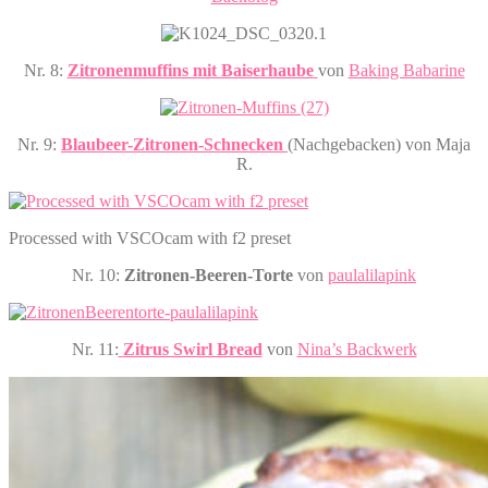
Nr. 8:
Zitronenmuffins mit Baiserhaube
von
Baking Babarine
Nr. 9:
Blaubeer-Zitronen-Schnecken
(Nachgebacken) von Maja
R.
Processed with VSCOcam with f2 preset
Nr. 10:
Zitronen-Beeren-Torte
von
paulalilapink
Nr. 11:
Zitrus Swirl Bread
von
Nina’s Backwerk