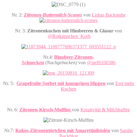
Nr. 2:
Zitronen-Buttermilch-Scones
von
Lishas Backstube
Nr. 3:
Zitronenkuchen mit Himbeeren & Glasur
von
@Rotkäppchen_Korb
Nr.4:
Blaubeer-Zitronen-
Schnecken
(Nachgebacken)
von
@steffi100386
Nr. 5:
Grapefruite-Sorbet mit knusprigen Hippen
von
Esst mehr
Kuchen
Nr. 6:
Zitronen-Kirsch-Muffins
von
Kreativität & Milchkaffee
Nr.7:
Kokos-Zitronentörtchen mit Amarettiniböden
von
Sarahs
Backblog