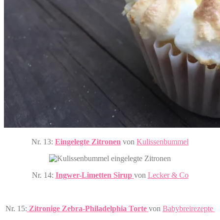
Nr. 13:
Eingelegte Zitronen
von
Kulissenbummel
Nr. 14:
Ingwer-Limetten Sirup
von
Lecker & Co
Nr. 15:
Zitronige Zebra-Philadelphia Torte
von
Babybreirezepte