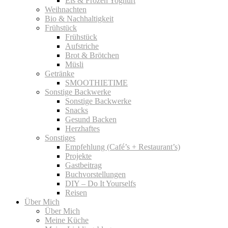
Eis & Frozen Yoghurt
Weihnachten
Bio & Nachhaltigkeit
Frühstück
Frühstück
Aufstriche
Brot & Brötchen
Müsli
Getränke
SMOOTHIETIME
Sonstige Backwerke
Sonstige Backwerke
Snacks
Gesund Backen
Herzhaftes
Sonstiges
Empfehlung (Café’s + Restaurant’s)
Projekte
Gastbeitrag
Buchvorstellungen
DIY – Do It Yourselfs
Reisen
Über Mich
Über Mich
Meine Küche