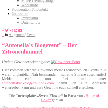
Meine Lieblingsblogs
Workshops
Kooperation & Kontakt
Impressum
Impressum
Datenschutz
1
In
Allgemein
/
Event
“Antonella’s Blogevent” – Der
Zitronenhimmel
Update Gewinnerbekanntgabe:
Hier kommen jetzt die Gewinner meines wundervollen Events, alle
waren unglaublich Nah beieinander – nur eine Stimme auseinander!
Meldet euch nun bei mir unter
antonellasbackblog@outlook.com
damit ich eure Adressen
weitergeben kann und eure Gewinne euch schnell erreichen.
Die
Tortenplatte „Sweet Flower“ in Rosa
von
„Home of
Cake“
geht an…