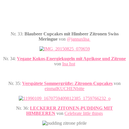
Nr. 33:
Blaubeer Cupcakes mit Himbeer Zitronen Swiss
Meringue
von
@jannaxlisa
Nr. 34:
Vegane Kokos-Energiekugeln mit Aprikose und Zitrone
von
Ina Isst
Nr. 35:
Verspätete Sommergrüße: Zitronen-Cupcakes
von
einmalKUCHENbitte
Nr. 36:
LECKERER ZITONEN-PUDDING MIT
HIMBEEREN
von
Celebrate little things