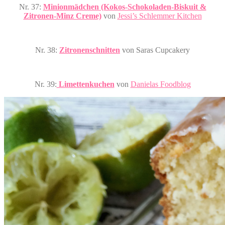
Nr. 37:
Minionmädchen (Kokos-Schokoladen-Biskuit &
Zitronen-Minz Creme)
von
Jessi’s Schlemmer Kitchen
Nr. 38:
Zitronenschnitten
von Saras Cupcakery
Nr. 39:
Limettenkuchen
von
Danielas Foodblog