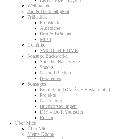
Eis & Frozen Yoghurt
Weihnachten
Bio & Nachhaltigkeit
Frühstück
Frühstück
Aufstriche
Brot & Brötchen
Müsli
Getränke
SMOOTHIETIME
Sonstige Backwerke
Sonstige Backwerke
Snacks
Gesund Backen
Herzhaftes
Sonstiges
Empfehlung (Café’s + Restaurant’s)
Projekte
Gastbeitrag
Buchvorstellungen
DIY – Do It Yourselfs
Reisen
Über Mich
Über Mich
Meine Küche