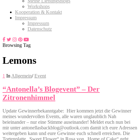
Meine Lieblingsblogs
Workshops
Kooperation & Kontakt
Impressum
Impressum
Datenschutz
Browsing Tag
Lemons
1
In
Allgemein
/
Event
“Antonella’s Blogevent” – Der
Zitronenhimmel
Update Gewinnerbekanntgabe: Hier kommen jetzt die Gewinner
meines wundervollen Events, alle waren unglaublich Nah
beieinander – nur eine Stimme auseinander! Meldet euch nun bei
mir unter antonellasbackblog@outlook.com damit ich eure Adressen
weitergeben kann und eure Gewinne euch schnell erreichen. Die
Tortenplatte „Sweet Flower“ in Rosa von „Home of Cake“ geht