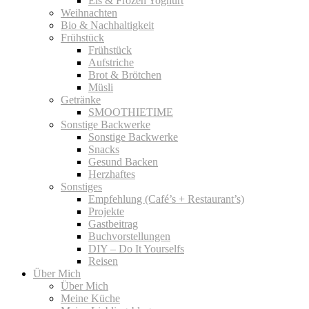
Eis & Frozen Yoghurt
Weihnachten
Bio & Nachhaltigkeit
Frühstück
Frühstück
Aufstriche
Brot & Brötchen
Müsli
Getränke
SMOOTHIETIME
Sonstige Backwerke
Sonstige Backwerke
Snacks
Gesund Backen
Herzhaftes
Sonstiges
Empfehlung (Café’s + Restaurant’s)
Projekte
Gastbeitrag
Buchvorstellungen
DIY – Do It Yourselfs
Reisen
Über Mich
Über Mich
Meine Küche