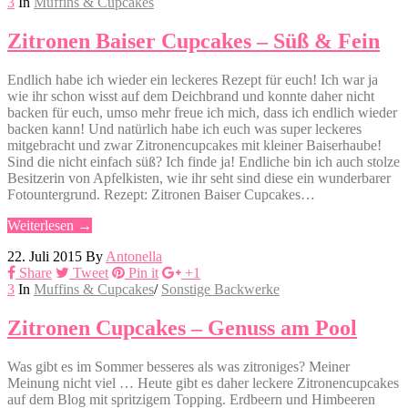
3
In
Muffins & Cupcakes
Zitronen Baiser Cupcakes – Süß & Fein
Endlich habe ich wieder ein leckeres Rezept für euch! Ich war ja
wie ihr schon wisst auf dem Deichbrand und konnte daher nicht
backen für euch, umso mehr freue ich mich, dass ich endlich wieder
backen kann! Und natürlich habe ich euch was super leckeres
mitgebracht und zwar Zitronencupcakes mit kleiner Baiserhaube!
Sind die nicht einfach süß? Ich finde ja! Endliche bin ich auch stolze
Besitzerin von Apfelkisten, wie ihr seht sind diese ein wunderbarer
Fotountergrund. Rezept: Zitronen Baiser Cupcakes…
Weiterlesen →
22. Juli 2015
By
Antonella
Share
Tweet
Pin it
+1
3
In
Muffins & Cupcakes
/
Sonstige Backwerke
Zitronen Cupcakes – Genuss am Pool
Was gibt es im Sommer besseres als was zitroniges? Meiner
Meinung nicht viel … Heute gibt es daher leckere Zitronencupcakes
auf dem Blog mit spritzigem Topping. Erdbeern und Himbeeren