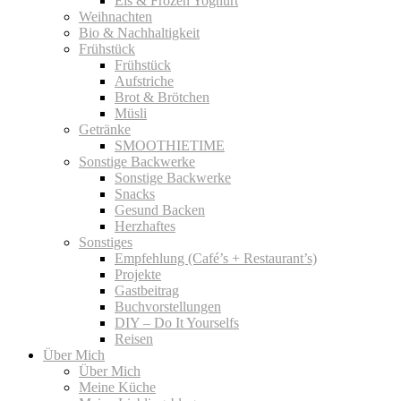
Eis & Frozen Yoghurt
Weihnachten
Bio & Nachhaltigkeit
Frühstück
Frühstück
Aufstriche
Brot & Brötchen
Müsli
Getränke
SMOOTHIETIME
Sonstige Backwerke
Sonstige Backwerke
Snacks
Gesund Backen
Herzhaftes
Sonstiges
Empfehlung (Café’s + Restaurant’s)
Projekte
Gastbeitrag
Buchvorstellungen
DIY – Do It Yourselfs
Reisen
Über Mich
Über Mich
Meine Küche