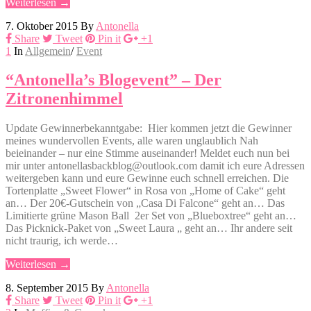
Weiterlesen →
7. Oktober 2015
By
Antonella
Share
Tweet
Pin it
+1
1
In
Allgemein
/
Event
“Antonella’s Blogevent” – Der
Zitronenhimmel
Update Gewinnerbekanntgabe: Hier kommen jetzt die Gewinner
meines wundervollen Events, alle waren unglaublich Nah
beieinander – nur eine Stimme auseinander! Meldet euch nun bei
mir unter antonellasbackblog@outlook.com damit ich eure Adressen
weitergeben kann und eure Gewinne euch schnell erreichen. Die
Tortenplatte „Sweet Flower“ in Rosa von „Home of Cake“ geht
an… Der 20€-Gutschein von „Casa Di Falcone“ geht an… Das
Limitierte grüne Mason Ball 2er Set von „Blueboxtree“ geht an…
Das Picknick-Paket von „Sweet Laura „ geht an… Ihr andere seit
nicht traurig, ich werde…
Weiterlesen →
8. September 2015
By
Antonella
Share
Tweet
Pin it
+1