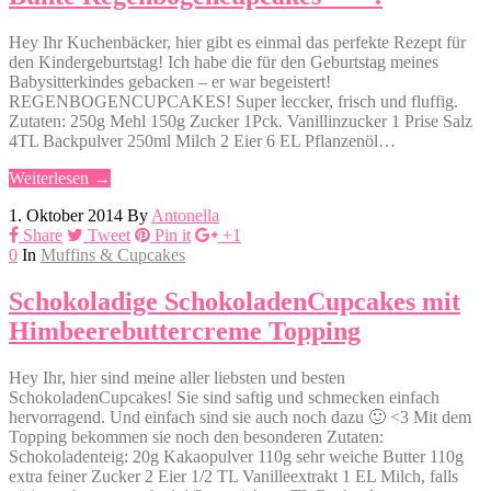
Hey Ihr Kuchenbäcker, hier gibt es einmal das perfekte Rezept für
den Kindergeburtstag! Ich habe die für den Geburtstag meines
Babysitterkindes gebacken – er war begeistert!
REGENBOGENCUPCAKES! Super leccker, frisch und fluffig.
Zutaten: 250g Mehl 150g Zucker 1Pck. Vanillinzucker 1 Prise Salz
4TL Backpulver 250ml Milch 2 Eier 6 EL Pflanzenöl…
Weiterlesen →
1. Oktober 2014
By
Antonella
Share
Tweet
Pin it
+1
0
In
Muffins & Cupcakes
Schokoladige SchokoladenCupcakes mit
Himbeerebuttercreme Topping
Hey Ihr, hier sind meine aller liebsten und besten
SchokoladenCupcakes! Sie sind saftig und schmecken einfach
hervorragend. Und einfach sind sie auch noch dazu 🙂 <3 Mit dem
Topping bekommen sie noch den besonderen Zutaten:
Schokoladenteig: 20g Kakaopulver 110g sehr weiche Butter 110g
extra feiner Zucker 2 Eier 1/2 TL Vanilleextrakt 1 EL Milch, falls