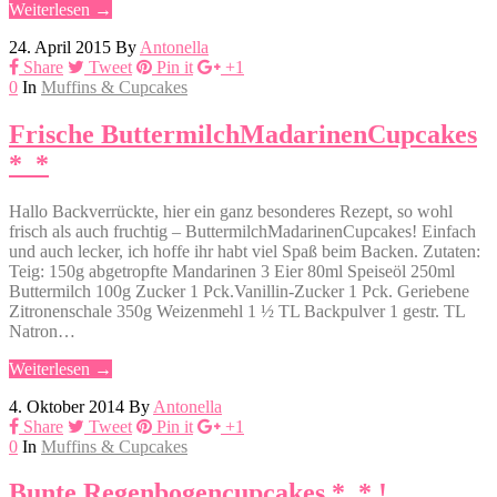
Weiterlesen →
24. April 2015
By
Antonella
Share
Tweet
Pin it
+1
0
In
Muffins & Cupcakes
Frische ButtermilchMadarinenCupcakes
*_*
Hallo Backverrückte, hier ein ganz besonderes Rezept, so wohl
frisch als auch fruchtig – ButtermilchMadarinenCupcakes! Einfach
und auch lecker, ich hoffe ihr habt viel Spaß beim Backen. Zutaten:
Teig: 150g abgetropfte Mandarinen 3 Eier 80ml Speiseöl 250ml
Buttermilch 100g Zucker 1 Pck.Vanillin-Zucker 1 Pck. Geriebene
Zitronenschale 350g Weizenmehl 1 ½ TL Backpulver 1 gestr. TL
Natron…
Weiterlesen →
4. Oktober 2014
By
Antonella
Share
Tweet
Pin it
+1
0
In
Muffins & Cupcakes
Bunte Regenbogencupcakes *_* !