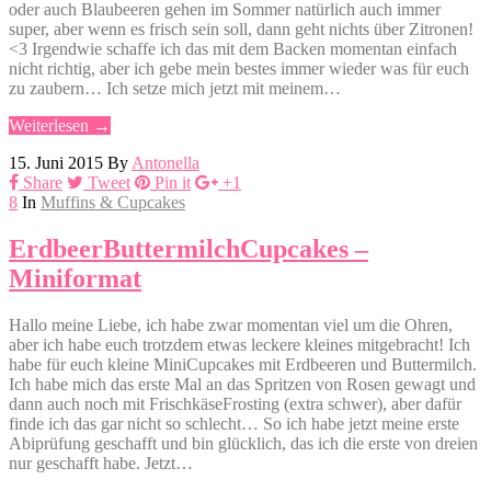
oder auch Blaubeeren gehen im Sommer natürlich auch immer
super, aber wenn es frisch sein soll, dann geht nichts über Zitronen!
<3 Irgendwie schaffe ich das mit dem Backen momentan einfach
nicht richtig, aber ich gebe mein bestes immer wieder was für euch
zu zaubern… Ich setze mich jetzt mit meinem…
Weiterlesen →
15. Juni 2015
By
Antonella
Share
Tweet
Pin it
+1
8
In
Muffins & Cupcakes
ErdbeerButtermilchCupcakes –
Miniformat
Hallo meine Liebe, ich habe zwar momentan viel um die Ohren,
aber ich habe euch trotzdem etwas leckere kleines mitgebracht! Ich
habe für euch kleine MiniCupcakes mit Erdbeeren und Buttermilch.
Ich habe mich das erste Mal an das Spritzen von Rosen gewagt und
dann auch noch mit FrischkäseFrosting (extra schwer), aber dafür
finde ich das gar nicht so schlecht… So ich habe jetzt meine erste
Abiprüfung geschafft und bin glücklich, das ich die erste von dreien
nur geschafft habe. Jetzt…