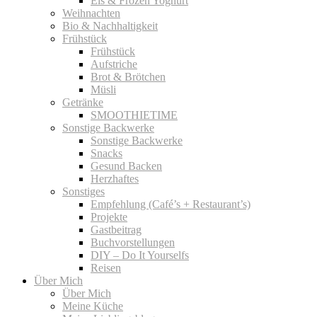
Eis & Frozen Yoghurt
Weihnachten
Bio & Nachhaltigkeit
Frühstück
Frühstück
Aufstriche
Brot & Brötchen
Müsli
Getränke
SMOOTHIETIME
Sonstige Backwerke
Sonstige Backwerke
Snacks
Gesund Backen
Herzhaftes
Sonstiges
Empfehlung (Café’s + Restaurant’s)
Projekte
Gastbeitrag
Buchvorstellungen
DIY – Do It Yourselfs
Reisen
Über Mich
Über Mich
Meine Küche