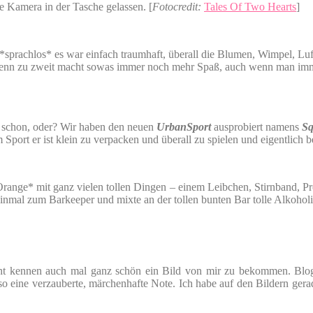
e Kamera in der Tasche gelassen. [
Fotocredit:
Tales Of Two Hearts
]
*sprachlos* es war einfach traumhaft, überall die Blumen, Wimpel, Luft
denn zu zweit macht sowas immer noch mehr Spaß, auch wenn man imme
mt schon, oder? Wir haben den neuen
UrbanSport
ausprobiert namens
Sq
Sport er ist klein zu verpacken und überall zu spielen und eigentlich b
range* mit ganz vielen tollen Dingen – einem Leibchen, Stirnband, Pr
inmal zum Barkeeper und mixte an der tollen bunten Bar tolle Alkohol
ht kennen auch mal ganz schön ein Bild von mir zu bekommen. Blogge
 so eine verzauberte, märchenhafte Note. Ich habe auf den Bildern g