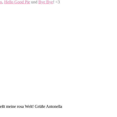
us
,
Hello Good Pie
und
Bye Bye
! <3
eßt meine rosa Welt! Grüße Antonella