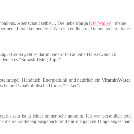
ballons. Aber schaut selbst… Die liebe Marija [
Oh Walley
], meine
r neue Leute kennenlernt. Wen ich endlich mal kennengelernt habe
uip
. Hierbei geht es darum einen Ball an eine Häuserwand zu
edeutet es “
Sq
uash
U
s
i
ng Ta
p
e”.
oteinriegel, Handtuch, Energiedrink und natürlich ein
VitaminWater
,
ische und Unalkoholische Drinks *lecker*.
rin sein ist ja leider immer sehr anonym. Ich war persönlich total
erade mein Goodiebag ausgepackt und mir die ganzen Dinge angeschaut