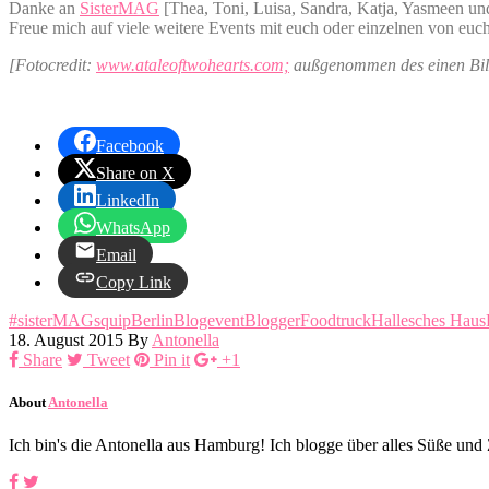
Danke an
SisterMAG
[Thea, Toni, Luisa, Sandra, Katja, Yasmeen un
Freue mich auf viele weitere Events mit euch oder einzelnen von euch
[Fotocredit:
www.ataleoftwohearts.com;
außgenommen des einen Bil
Facebook
Share on X
LinkedIn
WhatsApp
Email
Copy Link
#sisterMAGsquip
Berlin
Blogevent
Blogger
Foodtruck
Hallesches Haus
18. August 2015
By
Antonella
Share
Tweet
Pin it
+1
About
Antonella
Ich bin's die Antonella aus Hamburg! Ich blogge über alles Süße un