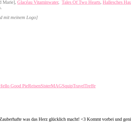
d Marie],
Glacéau Vitaminwater
,
Tales Of Two Hearts
,
Hallesches Ha
.
d mit meinem Logo]
Hello Good Pie
Reisen
SisterMAG
Squip
Travel
Treffe
d Zauberhafte was das Herz glücklich macht! <3 Kommt vorbei und geni