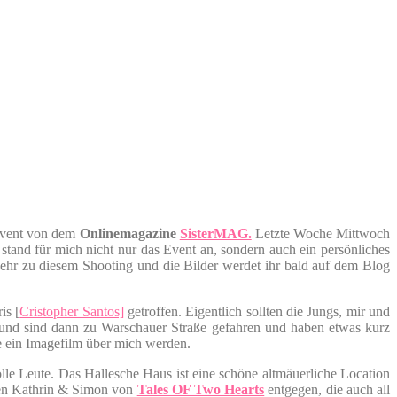
 Event von dem
Onlinemagazine
SisterMAG.
Letzte Woche Mittwoch
tand für mich nicht nur das Event an, sondern auch ein persönliches
Mehr zu diesem Shooting und die Bilder werdet ihr bald auf dem Blog
is [
Cristopher Santos]
getroffen. Eigentlich sollten die Jungs, mir und
 und sind dann zu Warschauer Straße gefahren und haben etwas kurz
te ein Imagefilm über mich werden.
le Leute. Das Hallesche Haus ist eine schöne altmäuerliche Location
fen Kathrin & Simon von
Tales OF Two Hearts
entgegen, die auch all