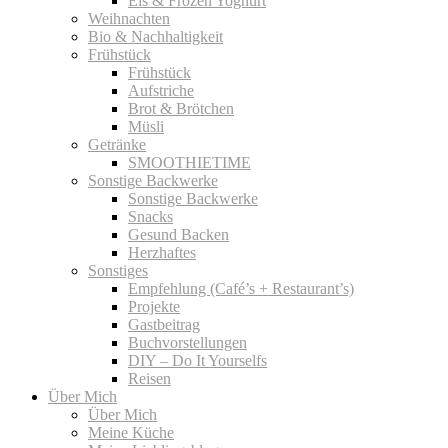
Eis & Frozen Yoghurt
Weihnachten
Bio & Nachhaltigkeit
Frühstück
Frühstück
Aufstriche
Brot & Brötchen
Müsli
Getränke
SMOOTHIETIME
Sonstige Backwerke
Sonstige Backwerke
Snacks
Gesund Backen
Herzhaftes
Sonstiges
Empfehlung (Café’s + Restaurant’s)
Projekte
Gastbeitrag
Buchvorstellungen
DIY – Do It Yourselfs
Reisen
Über Mich
Über Mich
Meine Küche