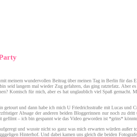
Party
mit meinem wundervollen Beitrag über meinen Tag in Berlin für das
 seid langem mal wieder Zug gefahren, das ging ratztefatz. Aber es s
ehen? Komisch für mich, aber es hat unglaublich viel Spaß gemacht. 
lin getourt und dann habe ich mich U Friedrichsstraße mit Lucas und Cr
zfristiger Absage der anderen beiden Bloggerinnen nur noch zu dritt
it gefilmt – ich bin gespannt wie das Video geworden ist *grins* könn
aufgeregt und wusste nicht so ganz was mich erwarten würden außer tol
ugggeligen Hinterhof. Und dabei kamen uns gleich die beiden Fotogra