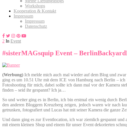
Meine Lieblingsblogs
Workshops
Kooperation & Kontakt
Impressum
Impressum
Datenschutz
2
In
Event
#sisterMAGsquip Event – BerlinBackyard
(Werbung)
Ich melde mich auch mal wieder auf dem Blog und zwar 
ging es um 10.51 Uhr mit dem ICE von Hamburg nach Berlin – ich bin
Fotoshooting für mich, dabei sollte ich dann mal vor der Kamera st
finden – seid ihr gespannt? Ich ja…
So und weiter ging es in Berlin, ich bin erstmal ein wenig durch Ber
den anderen Bloggern Kreuzberg zeigen, jedoch waren wir nach kur
getrunken, fotografiert und Lucas hat mit seiner Kamera die ganze Ze
Und dann ging es zur Eventlocation, ich war ziemlich gespannt und 
mit einem kleinen Shop und einem für unser Event dekorierten schn