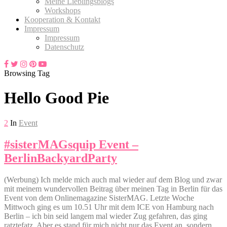
Meine Lieblingsblogs
Workshops
Kooperation & Kontakt
Impressum
Impressum
Datenschutz
Browsing Tag
Hello Good Pie
2
In
Event
#sisterMAGsquip Event –
BerlinBackyardParty
(Werbung) Ich melde mich auch mal wieder auf dem Blog und zwar
mit meinem wundervollen Beitrag über meinen Tag in Berlin für das
Event von dem Onlinemagazine SisterMAG. Letzte Woche
Mittwoch ging es um 10.51 Uhr mit dem ICE von Hamburg nach
Berlin – ich bin seid langem mal wieder Zug gefahren, das ging
ratztefatz. Aber es stand für mich nicht nur das Event an, sondern