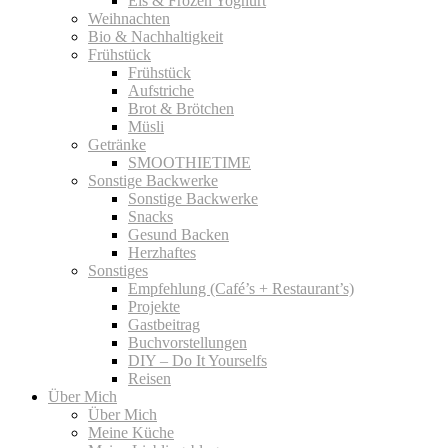
Eis & Frozen Yoghurt
Weihnachten
Bio & Nachhaltigkeit
Frühstück
Frühstück
Aufstriche
Brot & Brötchen
Müsli
Getränke
SMOOTHIETIME
Sonstige Backwerke
Sonstige Backwerke
Snacks
Gesund Backen
Herzhaftes
Sonstiges
Empfehlung (Café’s + Restaurant’s)
Projekte
Gastbeitrag
Buchvorstellungen
DIY – Do It Yourselfs
Reisen
Über Mich
Über Mich
Meine Küche