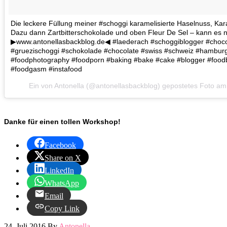
Die leckere Füllung meiner #schoggi karamelisierte Haselnuss, Ka
Dazu dann Zartbitterschokolade und oben Fleur De Sel – kann es
▶www.antonellasbackblog.de◀ #laederach #schoggiblogger #chocoa
#gruezischoggi #schokolade #chocolate #swiss #schweiz #hambur
#foodphotography #foodporn #baking #bake #cake #blogger #foodb
#foodgasm #instafood
Ein von Antonella (@antonellasbackblog) gepostetes Foto a
Danke für einen tollen Workshop!
Facebook
Share on X
LinkedIn
WhatsApp
Email
Copy Link
24. Juli 2016
By
Antonella