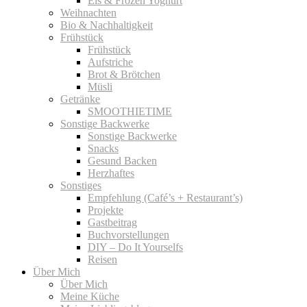
Eis & Frozen Yoghurt
Weihnachten
Bio & Nachhaltigkeit
Frühstück
Frühstück
Aufstriche
Brot & Brötchen
Müsli
Getränke
SMOOTHIETIME
Sonstige Backwerke
Sonstige Backwerke
Snacks
Gesund Backen
Herzhaftes
Sonstiges
Empfehlung (Café’s + Restaurant’s)
Projekte
Gastbeitrag
Buchvorstellungen
DIY – Do It Yourselfs
Reisen
Über Mich
Über Mich
Meine Küche