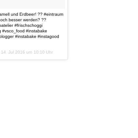
ramell und Erdbeer! ?? #eintraum
 noch besser werden? ??
telier #frischschoggi
g #vsco_food #instabake
logger #instabake #instagood
m
14. Jul 2016 um 10:10 Uhr