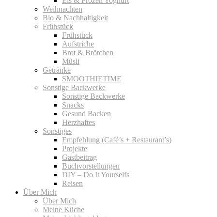
Eis & Frozen Yoghurt
Weihnachten
Bio & Nachhaltigkeit
Frühstück
Frühstück
Aufstriche
Brot & Brötchen
Müsli
Getränke
SMOOTHIETIME
Sonstige Backwerke
Sonstige Backwerke
Snacks
Gesund Backen
Herzhaftes
Sonstiges
Empfehlung (Café’s + Restaurant’s)
Projekte
Gastbeitrag
Buchvorstellungen
DIY – Do It Yourselfs
Reisen
Über Mich
Über Mich
Meine Küche