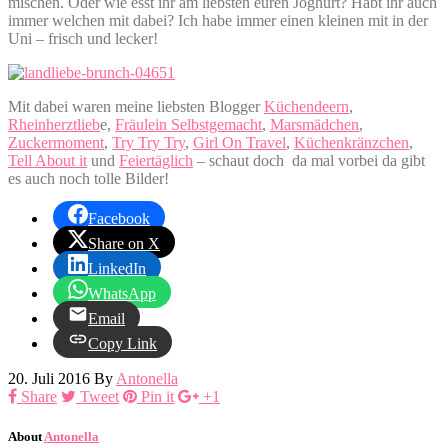
mischen. Oder wie esst ihr am liebsten euren Joghurt? Habt ihr auch
immer welchen mit dabei? Ich habe immer einen kleinen mit in der
Uni – frisch und lecker!
Mit dabei waren meine liebsten Blogger
Küchendeern
,
Rheinherztlieb
e,
Fräulein Selbstgemacht
,
Marsmädchen
,
Zuckermoment
,
Try Try Try
,
Girl On Travel
,
Küchenkränzchen
,
Tell About it
und
Feiertäglich
– schaut doch da mal vorbei da gibt
es auch noch tolle Bilder!
Facebook
Share on X
LinkedIn
WhatsApp
Email
Copy Link
20. Juli 2016
By
Antonella
Share
Tweet
Pin it
+1
About
Antonella