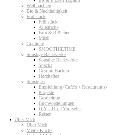
Eis & Frozen Yoghurt
Weihnachten
Bio & Nachhaltigkeit
Frühstück
Frühstück
Aufstriche
Brot & Brötchen
Müsli
Getränke
SMOOTHIETIME
Sonstige Backwerke
Sonstige Backwerke
Snacks
Gesund Backen
Herzhaftes
Sonstiges
Empfehlung (Café’s + Restaurant’s)
Projekte
Gastbeitrag
Buchvorstellungen
DIY – Do It Yourselfs
Reisen
Über Mich
Über Mich
Meine Küche