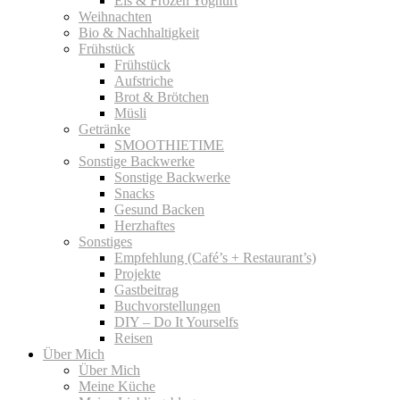
Eis & Frozen Yoghurt
Weihnachten
Bio & Nachhaltigkeit
Frühstück
Frühstück
Aufstriche
Brot & Brötchen
Müsli
Getränke
SMOOTHIETIME
Sonstige Backwerke
Sonstige Backwerke
Snacks
Gesund Backen
Herzhaftes
Sonstiges
Empfehlung (Café’s + Restaurant’s)
Projekte
Gastbeitrag
Buchvorstellungen
DIY – Do It Yourselfs
Reisen
Über Mich
Über Mich
Meine Küche