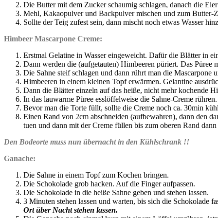
Die Butter mit dem Zucker schaumig schlagen, danach die Eie
Mehl, Kakaopulver und Backpulver mischen und zum Butter-Zu
Sollte der Teig zufest sein, dann mischt noch etwas Wasser hin
Himbeer Mascarpone Creme:
Erstmal Gelatine in Wasser eingeweicht. Dafür die Blätter in e
Dann werden die (aufgetauten) Himbeeren püriert. Das Püree m
Die Sahne steif schlagen und dann rührt man die Mascarpone 
Himbeeren in einem kleinen Topf erwärmen. Gelantine ausdrü
Dann die Blätter einzeln auf das heiße, nicht mehr kochende H
In das lauwarme Püree esslöffelweise die Sahne-Creme rühren.
Bevor man die Torte füllt, sollte die Creme noch ca. 30min kühl
Einen Rand von 2cm abschneiden (aufbewahren), dann den dann
tuen und dann mit der Creme füllen bis zum oberen Rand dann 
Den Bodeorte muss nun übernacht in den Kühlschrank !!
Ganache:
Die Sahne in einem Topf zum Kochen bringen.
Die Schokolade grob hacken. Auf die Finger aufpassen.
Die Schokolade in die heiße Sahne geben und stehen lassen.
3 Minuten stehen lassen und warten, bis sich die Schokolade fa
Ort über Nacht stehen lassen.