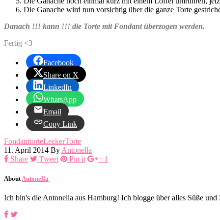
Die Ganache noch einmal kurz mit einem Löffel umrühren, jetzt 
Die Ganache wird nun vorsichtig über die ganze Torte gestrichen
Danach !!! kann !!! die Torte mit Fondant überzogen werden.
Fertig <3
Facebook
Share on X
LinkedIn
WhatsApp
Email
Copy Link
Fondanttorte
Lecker
Torte
11. April 2014
By
Antonella
Share
Tweet
Pin it
+1
About
Antonella
Ich bin's die Antonella aus Hamburg! Ich blogge über alles Süße un