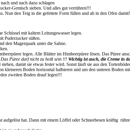
r nach und nach dazu schlagen
cker-Gemisch sieben. Und alles gut verrühren!!!
zu. Nun den Teig in die gefettete Form füllen und ab in den Ofen dami
ine Schüssel mit kaltem Leitungswasser legen.
it Puderzucker süßen.
und den Magerquark unter die Sahne.
cken.
imbeerpüree legen. Alle Blätter im Himbeerpüree lösen. Das Püree ansc
Das Püree darf nicht zu heiß sein !!!
Wichtig ist auch, die Creme in 
 stehen, damit sie etwas fester wird. Sonst läuft sie aus den Tortenböde
 kleineren Boden horizontal halbieren und um den unteren Boden mit
den zweiten Boden drauf legen!!!
st aufgelöst hat. Dann mit einem Löffel oder Schneebesen kräftig rühre