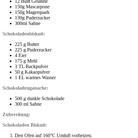
12 Blatt Gelatine
150g Mascarpone
150g Magerquark
130g Puderzucker
300ml Sahne
Schokoladenbiskuit:
225 g Butter
225 g Puderzucker
4 Eier
175 g Mehl
3 TL Backpulver
50 g Kakaopulver
1 EL warmes Wasser
Schokoladenganache:
500 g dunkle Schokolade
300 ml Sahne
Zubereitung:
Schokoladen Biskuit:
Den Ofen auf 160°C Umluft vorheizen.