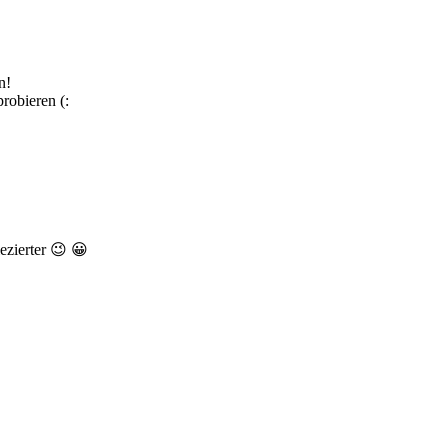
n!
robieren (:
ezierter 😉 😀