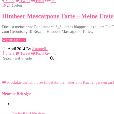
Share
Tweet
Pin it
+1
19
In
Torten
Himbeer Mascarpone Torte – Meine Erste
Dies ist meine erste Fondanttorte *_* und es klappte alles super. Di
zum Geburtstag !!! Rezept: Himbeer Mascarpone Torte…
Weiterlesen →
11. April 2014
By
Antonella
Share
Tweet
Pin it
+1
❤️ Produkte die ich nutze findet ihr hier, alles von Küchengeräten zu 
Neueste Beiträge
Apfel Rosé Kuchen