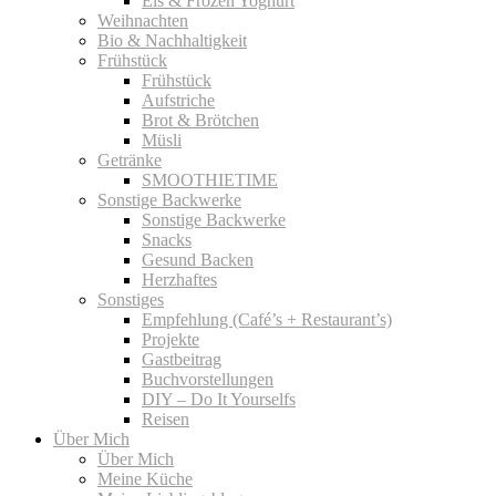
Eis & Frozen Yoghurt
Weihnachten
Bio & Nachhaltigkeit
Frühstück
Frühstück
Aufstriche
Brot & Brötchen
Müsli
Getränke
SMOOTHIETIME
Sonstige Backwerke
Sonstige Backwerke
Snacks
Gesund Backen
Herzhaftes
Sonstiges
Empfehlung (Café’s + Restaurant’s)
Projekte
Gastbeitrag
Buchvorstellungen
DIY – Do It Yourselfs
Reisen
Über Mich
Über Mich
Meine Küche