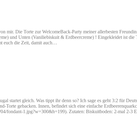
 von mir. Die Torte zur WelcomeBack-Party meiner allerbesten Freundin
eme) und Unten (Vaniliebiskuit & Erdbeercreme) ! Eingekleidet ist die
hmt euch die Zeit, damit auch…
rtugal startet gleich. Was tippt ihr denn so? Ich sage es geht 3:2 für 
nd-Torte gebacken. Innen, befindet sich eine einfache Erdbeerenquarkc
014/04/fondant-1.jpg?w=300&h=199). Zutaten: Biskuitboden: 2-mal 2-3