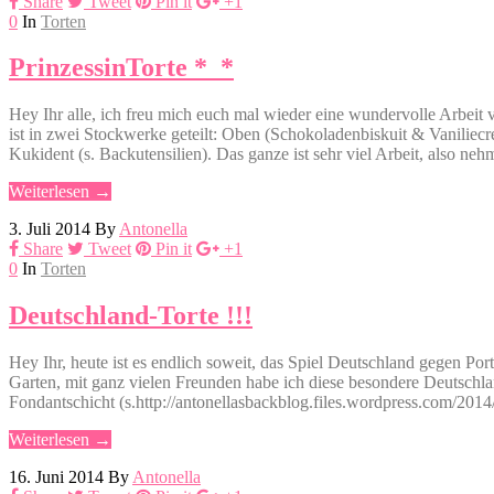
Share
Tweet
Pin it
+1
0
In
Torten
PrinzessinTorte *_*
Hey Ihr alle, ich freu mich euch mal wieder eine wundervolle Arbeit
ist in zwei Stockwerke geteilt: Oben (Schokoladenbiskuit & Vaniliecr
Kukident (s. Backutensilien). Das ganze ist sehr viel Arbeit, also ne
Weiterlesen →
3. Juli 2014
By
Antonella
Share
Tweet
Pin it
+1
0
In
Torten
Deutschland-Torte !!!
Hey Ihr, heute ist es endlich soweit, das Spiel Deutschland gegen Po
Garten, mit ganz vielen Freunden habe ich diese besondere Deutschla
Fondantschicht (s.http://antonellasbackblog.files.wordpress.com/2
Weiterlesen →
16. Juni 2014
By
Antonella