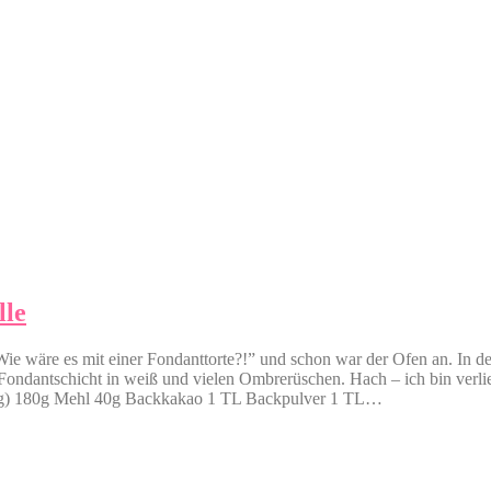
lle
“Wie wäre es mit einer Fondanttorte?!” und schon war der Ofen an. In 
ndantschicht in weiß und vielen Ombrerüschen. Hach – ich bin verliebt
üßig) 180g Mehl 40g Backkakao 1 TL Backpulver 1 TL…