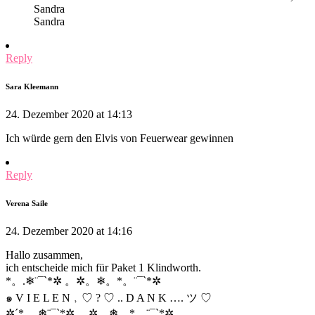
Sandra
Sandra
Reply
Sara Kleemann
24. Dezember 2020 at 14:13
Ich würde gern den Elvis von Feuerwear gewinnen
Reply
Verena Saile
24. Dezember 2020 at 14:16
Hallo zusammen,
ich entscheide mich für Paket 1 Klindworth.
*。.❄¨¯`*✲ 。✲。❄。*。¨¯`*✲
๑ V I E L E N﹐♡ ? ♡ .. D A N K …. ツ ♡
✲´*。.❄¨¯`*✲ 。✲。❄。*。¨¯`*✲