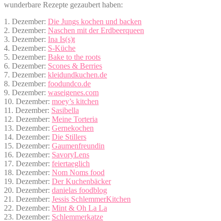
wunderbare Rezepte gezaubert haben:
1. Dezember:
Die Jungs kochen und backen
2. Dezember:
Naschen mit der Erdbeerqueen
3. Dezember:
Ina Is(s)t
4. Dezember:
S-Küche
5. Dezember:
Bake to the roots
6. Dezember:
Scones & Berries
7. Dezember:
kleidundkuchen.de
8. Dezember:
foodundco.de
9. Dezember:
waseigenes.com
10. Dezember:
moey’s kitchen
11. Dezember:
Sasibella
12. Dezember:
Meine Torteria
13. Dezember:
Gernekochen
14. Dezember:
Die Stillers
15. Dezember:
Gaumenfreundin
16. Dezember:
SavoryLens
17. Dezember:
feiertaeglich
18. Dezember:
Nom Noms food
19. Dezember:
Der Kuchenbäcker
20. Dezember:
danielas foodblog
21. Dezember:
Jessis SchlemmerKitchen
22. Dezember:
Mint & Oh La La
23. Dezember:
Schlemmerkatze