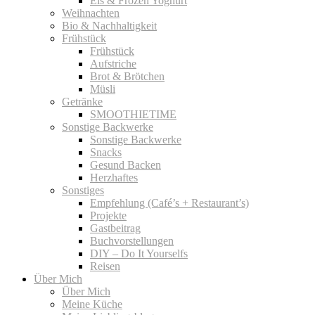
Eis & Frozen Yoghurt
Weihnachten
Bio & Nachhaltigkeit
Frühstück
Frühstück
Aufstriche
Brot & Brötchen
Müsli
Getränke
SMOOTHIETIME
Sonstige Backwerke
Sonstige Backwerke
Snacks
Gesund Backen
Herzhaftes
Sonstiges
Empfehlung (Café’s + Restaurant’s)
Projekte
Gastbeitrag
Buchvorstellungen
DIY – Do It Yourselfs
Reisen
Über Mich
Über Mich
Meine Küche