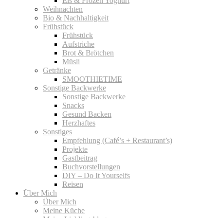
Eis & Frozen Yoghurt
Weihnachten
Bio & Nachhaltigkeit
Frühstück
Frühstück
Aufstriche
Brot & Brötchen
Müsli
Getränke
SMOOTHIETIME
Sonstige Backwerke
Sonstige Backwerke
Snacks
Gesund Backen
Herzhaftes
Sonstiges
Empfehlung (Café’s + Restaurant’s)
Projekte
Gastbeitrag
Buchvorstellungen
DIY – Do It Yourselfs
Reisen
Über Mich
Über Mich
Meine Küche