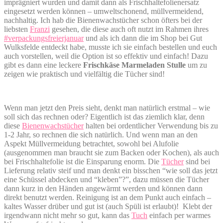
imprägniert wurden und damit dann als Frischhaltefolienersatz
eingesetzt werden können – umweltschonend, müllvermeidend,
nachhaltig. Ich hab die Bienenwachstücher schon öfters bei der
liebsten
Franzi
gesehen, die diese auch oft nutzt im Rahmen ihres
#verpackungsfreierjanuar
und als ich dann die im Shop bei Gut
Wulksfelde entdeckt habe, musste ich sie einfach bestellen und euch
auch vorstellen, weil die Option ist so effektiv und einfach! Dazu
gibt es dann eine leckere
Frischkäse Marmeladen Stulle
um zu
zeigen wie praktisch und vielfältig die Tücher sind!
Wenn man jetzt den Preis sieht, denkt man natürlich erstmal – wie
soll sich das rechnen oder? Eigentlich ist das ziemlich klar, denn
diese
Bienenwachstücher
halten bei ordentlicher Verwendung bis zu
1-2 Jahr, so rechnen die sich natürlich. Und wenn man an den
Aspekt Müllvermeidung betrachtet, sowohl bei Alufolie
(ausgenommen man braucht sie zum Backen oder Kochen), als auch
bei Frischhaltefolie ist die Einsparung enorm. Die
Tücher
sind bei
Lieferung relativ steif und man denkt ein bisschen “wie soll das jetzt
eine Schüssel abdecken und “kleben”?”, dazu müssen die Tücher
dann kurz in den Händen angewärmt werden und können dann
direkt benutzt werden. Reinigung ist an dem Punkt auch einfach –
kaltes Wasser drüber und gut ist (auch Spüli ist erlaubt)! Klebt der
irgendwann nicht mehr so gut, kann das
Tuch
einfach per warmes