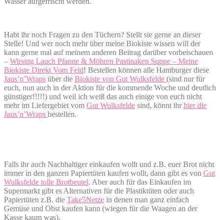
Wasser aufgefrischt werden.
Habt ihr noch Fragen zu den Tüchern? Stellt sie gerne an dieser
Stelle! Und wer noch mehr über meine Biokiste wissen will der
kann gerne mal auf meinem anderen Beitrag darüber vorbeischauen
–
Wirsing Lauch Pfanne & Möhren Pastinaken Suppe – Meine
Biokiste Direkt Vom Feld
! Bestellen können alle Hamburger diese
Jaus’n’Wraps
über die
Biokiste von Gut Wulksfelde
(sind nur für
euch, nun auch in der Aktion für die kommende Woche und deutlich
günstiger!!!!!) und weil ich weiß das auch einige von euch nicht
mehr im Liefergebiet vom
Gut Wulksfelde
sind, könnt ihr
hier die
Jaus’n’Wraps
bestellen.
Falls ihr auch Nachhaltiger einkaufen wollt und z.B. euer Brot nicht
immer in den ganzen Papiertüten kaufen wollt, dann gibt es von
Gut
Wulksfelde tolle Brotbeutel
. Aber auch für das Einkaufen im
Supermarkt gibt es Alternativen für die Plastiktüten oder auch
Papiertüten z.B. die
Take5Netze
in denen man ganz einfach
Gemüse und Obst kaufen kann (wiegen für die Waagen an der
Kasse kaum was).