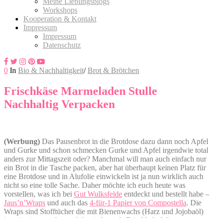
Meine Lieblingsblogs
Workshops
Kooperation & Kontakt
Impressum
Impressum
Datenschutz
0
In
Bio & Nachhaltigkeit
/
Brot & Brötchen
Frischkäse Marmeladen Stulle
Nachhaltig Verpacken
(Werbung)
Das Pausenbrot in die Brotdose dazu dann noch Apfel
und Gurke und schon schmecken Gurke und Apfel irgendwie total
anders zur Mittagszeit oder? Manchmal will man auch einfach nur
ein Brot in die Tasche packen, aber hat überhaupt keinen Platz für
eine Brotdose und in Alufolie einwickeln ist ja nun wirklich auch
nicht so eine tolle Sache. Daher möchte ich euch heute was
vorstellen, was ich bei
Gut Wulksfelde
entdeckt und bestellt habe –
Jaus’n’Wraps
und auch das
4-für-1 Papier von Compostella
. Die
Wraps sind Stofftücher die mit Bienenwachs (Harz und Jojobaöl)