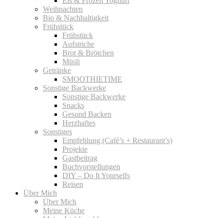
Eis & Frozen Yoghurt
Weihnachten
Bio & Nachhaltigkeit
Frühstück
Frühstück
Aufstriche
Brot & Brötchen
Müsli
Getränke
SMOOTHIETIME
Sonstige Backwerke
Sonstige Backwerke
Snacks
Gesund Backen
Herzhaftes
Sonstiges
Empfehlung (Café’s + Restaurant’s)
Projekte
Gastbeitrag
Buchvorstellungen
DIY – Do It Yourselfs
Reisen
Über Mich
Über Mich
Meine Küche