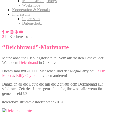
Meine Lieblingsblogs
Workshops
Kooperation & Kontakt
Impressum
Impressum
Datenschutz
2
In
Kuchen
/
Torten
“Deichbrand”-Motivtorte
Meine absolute Lieblingstorte *_*! Vom allerbesten Festival der
Welt, dem
Deichbrand
in Cuxhaven.
Dieses Jahr mit 40.000 Menschen und der Mega-Party bei
LeFly
,
Materia
,
Biffy Clyro
und vielen anderen!
Danke an all die Leute die mir die Zeit auf dem Deichbrand zur
schönsten Zeit des Jahres gemacht habe, ihr wisst alle wenn ihr
gemeint seid 😉 !
#crewloveistruelove #deichbrand2014