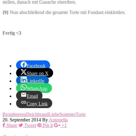
stellen, danach mit Ganache einreiben.
{9}
Nun abschließend die gesamte Torte mit Fondant einkleiden.
Fertig <3
Facebook
Share on X
LinkedIn
WhatsApp
Email
Copy Link
Brombeeren
Deichbrand
Liebe
Sommer
Torte
20. September 2014
By
Antonella
Share
Tweet
Pin it
+1