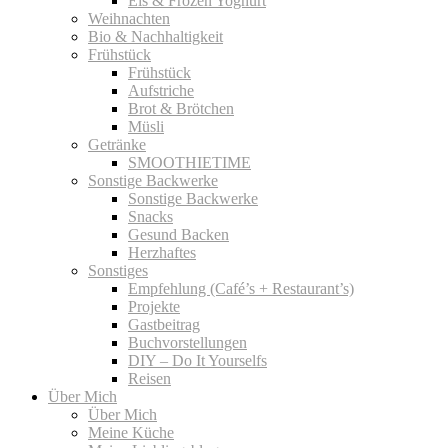
Eis & Frozen Yoghurt
Weihnachten
Bio & Nachhaltigkeit
Frühstück
Frühstück
Aufstriche
Brot & Brötchen
Müsli
Getränke
SMOOTHIETIME
Sonstige Backwerke
Sonstige Backwerke
Snacks
Gesund Backen
Herzhaftes
Sonstiges
Empfehlung (Café’s + Restaurant’s)
Projekte
Gastbeitrag
Buchvorstellungen
DIY – Do It Yourselfs
Reisen
Über Mich
Über Mich
Meine Küche