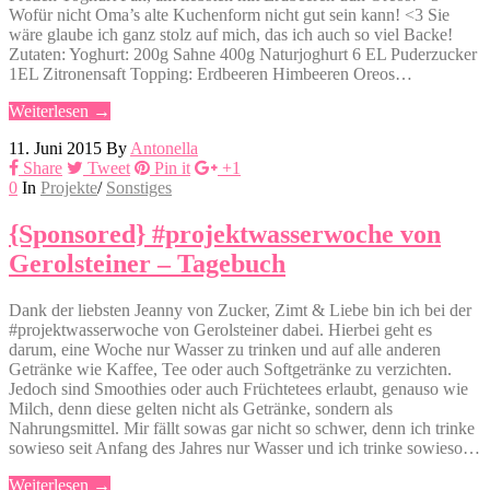
Wofür nicht Oma’s alte Kuchenform nicht gut sein kann! <3 Sie
wäre glaube ich ganz stolz auf mich, das ich auch so viel Backe!
Zutaten: Yoghurt: 200g Sahne 400g Naturjoghurt 6 EL Puderzucker
1EL Zitronensaft Topping: Erdbeeren Himbeeren Oreos…
Weiterlesen →
11. Juni 2015
By
Antonella
Share
Tweet
Pin it
+1
0
In
Projekte
/
Sonstiges
{Sponsored} #projektwasserwoche von
Gerolsteiner – Tagebuch
Dank der liebsten Jeanny von Zucker, Zimt & Liebe bin ich bei der
#projektwasserwoche von Gerolsteiner dabei. Hierbei geht es
darum, eine Woche nur Wasser zu trinken und auf alle anderen
Getränke wie Kaffee, Tee oder auch Softgetränke zu verzichten.
Jedoch sind Smoothies oder auch Früchtetees erlaubt, genauso wie
Milch, denn diese gelten nicht als Getränke, sondern als
Nahrungsmittel. Mir fällt sowas gar nicht so schwer, denn ich trinke
sowieso seit Anfang des Jahres nur Wasser und ich trinke sowieso…
Weiterlesen →