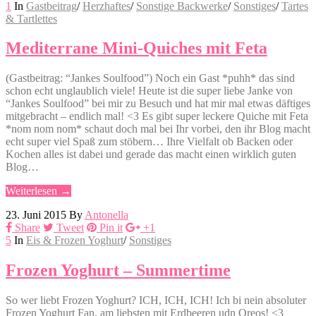
1
In
Gastbeitrag
/
Herzhaftes
/
Sonstige Backwerke
/
Sonstiges
/
Tartes
& Tartlettes
Mediterrane Mini-Quiches mit Feta
(Gastbeitrag: “Jankes Soulfood”) Noch ein Gast *puhh* das sind
schon echt unglaublich viele! Heute ist die super liebe Janke von
“Jankes Soulfood” bei mir zu Besuch und hat mir mal etwas däftiges
mitgebracht – endlich mal! <3 Es gibt super leckere Quiche mit Feta
*nom nom nom* schaut doch mal bei Ihr vorbei, den ihr Blog macht
echt super viel Spaß zum stöbern… Ihre Vielfalt ob Backen oder
Kochen alles ist dabei und gerade das macht einen wirklich guten
Blog…
Weiterlesen →
23. Juni 2015
By
Antonella
Share
Tweet
Pin it
+1
5
In
Eis & Frozen Yoghurt
/
Sonstiges
Frozen Yoghurt – Summertime
So wer liebt Frozen Yoghurt? ICH, ICH, ICH! Ich bi nein absoluter
Frozen Yoghurt Fan, am liebsten mit Erdbeeren udn Oreos! <3