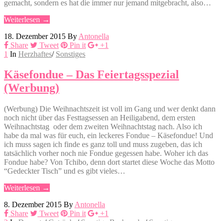
gemacht, sondern es hat die immer nur jemand mitgebracht, also…
Weiterlesen →
18. Dezember 2015
By
Antonella
Share
Tweet
Pin it
+1
1
In
Herzhaftes
/
Sonstiges
Käsefondue – Das Feiertagsspezial
(Werbung)
(Werbung) Die Weihnachtszeit ist voll im Gang und wer denkt dann
noch nicht über das Festtagsessen an Heiligabend, dem ersten
Weihnachtstag oder dem zweiten Weihnachtstag nach. Also ich
habe da mal was für euch, ein leckeres Fondue – Käsefondue! Und
ich muss sagen ich finde es ganz toll und muss zugeben, das ich
tatsächlich vorher noch nie Fondue gegessen habe. Woher ich das
Fondue habe? Von Tchibo, denn dort startet diese Woche das Motto
“Gedeckter Tisch” und es gibt vieles…
Weiterlesen →
8. Dezember 2015
By
Antonella
Share
Tweet
Pin it
+1