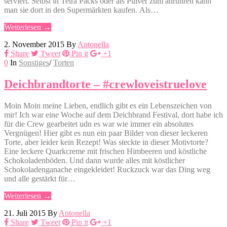
serviert. Selbst in Tetra Packs oder als Pulver zum anrühren kann
man sie dort in den Supermärkten kaufen. Als…
Weiterlesen →
2. November 2015
By
Antonella
Share
Tweet
Pin it
+1
0
In
Sonstiges
/
Torten
Deichbrandtorte – #crewloveistruelove
Moin Moin meine Lieben, endlich gibt es ein Lebenszeichen von
mir! Ich war eine Woche auf dem Deichbrand Festival, dort habe ich
für die Crew gearbeitet udn es war wie immer ein absolutes
Vergnügen! Hier gibt es nun ein paar Bilder von dieser leckeren
Torte, aber leider kein Rezept! Was steckte in dieser Motivtorte?
Eine leckere Quarkcreme mit frischen Himbeeren und köstliche
Schokoladenböden. Und dann wurde alles mit köstlicher
Schokoladenganache eingekleidet! Ruckzuck war das Ding weg
und alle gestärkt für…
Weiterlesen →
21. Juli 2015
By
Antonella
Share
Tweet
Pin it
+1