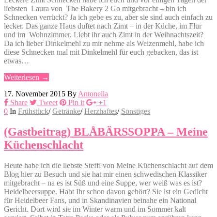
liebsten Laura von The Bakery 2 Go mitgebracht – bin ich
Schnecken verrückt? Ja ich gebe es zu, aber sie sind auch einfach zu
lecker. Das ganze Haus duftet nach Zimt – in der Küche, im Flur
und im Wohnzimmer. Liebt ihr auch Zimt in der Weihnachtszeit?
Da ich lieber Dinkelmehl zu mir nehme als Weizenmehl, habe ich
diese Schnecken mal mit Dinkelmehl für euch gebacken, das ist
etwas…
Weiterlesen →
17. November 2015
By
Antonella
Share
Tweet
Pin it
+1
0
In
Frühstück
/
Getränke
/
Herzhaftes
/
Sonstiges
(Gastbeitrag) BLÅBÄRSSOPPA – Meine
Küchenschlacht
Heute habe ich die liebste Steffi von Meine Küchenschlacht auf dem
Blog hier zu Besuch und sie hat mir einen schwedischen Klassiker
mitgebracht – na es ist Süß und eine Suppe, wer weiß was es ist?
Heidelbeersuppe. Habt Ihr schon davon gehört? Sie ist ein Gedicht
für Heidelbeer Fans, und in Skandinavien beinahe ein National
Gericht. Dort wird sie im Winter warm und im Sommer kalt