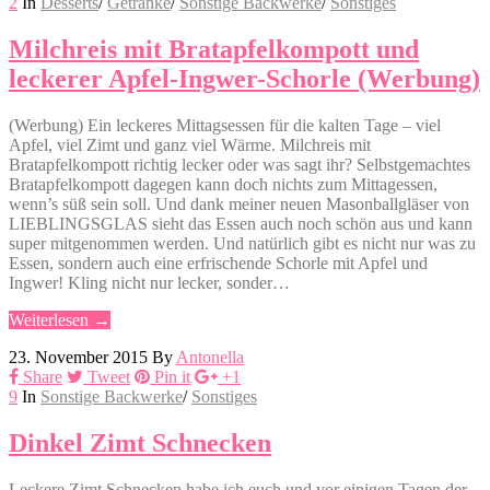
2
In
Desserts
/
Getränke
/
Sonstige Backwerke
/
Sonstiges
Milchreis mit Bratapfelkompott und
leckerer Apfel-Ingwer-Schorle (Werbung)
(Werbung) Ein leckeres Mittagsessen für die kalten Tage – viel
Apfel, viel Zimt und ganz viel Wärme. Milchreis mit
Bratapfelkompott richtig lecker oder was sagt ihr? Selbstgemachtes
Bratapfelkompott dagegen kann doch nichts zum Mittagessen,
wenn’s süß sein soll. Und dank meiner neuen Masonballgläser von
LIEBLINGSGLAS sieht das Essen auch noch schön aus und kann
super mitgenommen werden. Und natürlich gibt es nicht nur was zu
Essen, sondern auch eine erfrischende Schorle mit Apfel und
Ingwer! Kling nicht nur lecker, sonder…
Weiterlesen →
23. November 2015
By
Antonella
Share
Tweet
Pin it
+1
9
In
Sonstige Backwerke
/
Sonstiges
Dinkel Zimt Schnecken
Leckere Zimt Schnecken habe ich euch und vor einigen Tagen der