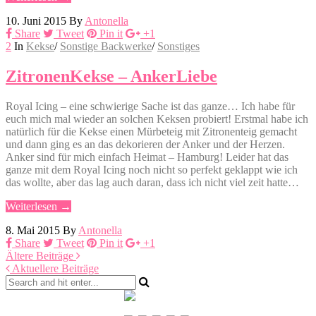
10. Juni 2015
By
Antonella
Share
Tweet
Pin it
+1
2
In
Kekse
/
Sonstige Backwerke
/
Sonstiges
ZitronenKekse – AnkerLiebe
Royal Icing – eine schwierige Sache ist das ganze… Ich habe für
euch mich mal wieder an solchen Keksen probiert! Erstmal habe ich
natürlich für die Kekse einen Mürbeteig mit Zitronenteig gemacht
und dann ging es an das dekorieren der Anker und der Herzen.
Anker sind für mich einfach Heimat – Hamburg! Leider hat das
ganze mit dem Royal Icing noch nicht so perfekt geklappt wie ich
das wollte, aber das lag auch daran, dass ich nicht viel zeit hatte…
Weiterlesen →
8. Mai 2015
By
Antonella
Share
Tweet
Pin it
+1
Ältere Beiträge
Aktuellere Beiträge