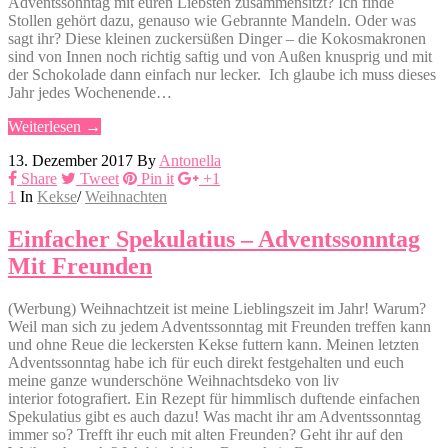
Adventssonntag mit euren Liebsten zusammensitzt? Ich finde
Stollen gehört dazu, genauso wie Gebrannte Mandeln. Oder was
sagt ihr? Diese kleinen zuckersüßen Dinger – die Kokosmakronen
sind von Innen noch richtig saftig und von Außen knusprig und mit
der Schokolade dann einfach nur lecker. Ich glaube ich muss dieses
Jahr jedes Wochenende…
Weiterlesen →
13. Dezember 2017
By
Antonella
Share
Tweet
Pin it
+1
1
In
Kekse
/
Weihnachten
Einfacher Spekulatius – Adventssonntag
Mit Freunden
(Werbung) Weihnachtzeit ist meine Lieblingszeit im Jahr! Warum?
Weil man sich zu jedem Adventssonntag mit Freunden treffen kann
und ohne Reue die leckersten Kekse futtern kann. Meinen letzten
Adventssonntag habe ich für euch direkt festgehalten und euch
meine ganze wunderschöne Weihnachtsdeko von liv
interior fotografiert. Ein Rezept für himmlisch duftende einfachen
Spekulatius gibt es auch dazu! Was macht ihr am Adventssonntag
immer so? Trefft ihr euch mit alten Freunden? Geht ihr auf den