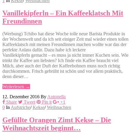
1
In
Kekse
/
Weihnachten
Vanillekipferln – Ein Kaffeeklatsch Mit
Freundinnen
(Werbung) Tchibo hat diese Woche tolle neue Barista Produkte in
der Wochenwelt und da ich seit einiger Zeit mal wieder einen tollen
Kaffeeklatsch mit meinen Freundinnen machen wollte war das der
perfekte Anlass dafür. Dazu habe ich leckere
Vanillekipferln gemacht – es muss ja nicht immer Kuchen sein. Wie
trinkt ihr Kaffee am liebsten? Ich finde ein Kaffee braucht viel
Milch, aber auch der Duft der Kaffeebohnen muss noch richtig
durchkommen. Frisch gebrüht ist schön und vor allem praktisch,
denn dieser…
Weiterlesen →
12. Dezember 2016
By
Antonella
Share
Tweet
Pin it
+1
0
In
Aufstriche
/
Kekse
/
Weihnachten
Gefüllte Orangen Zimt Kekse – Die
Weihnachtszeit beginnt…