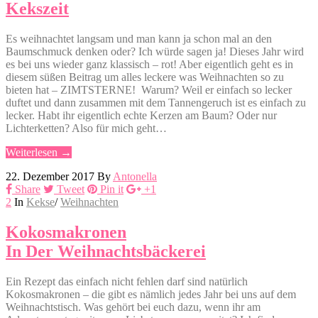
Kekszeit
Es weihnachtet langsam und man kann ja schon mal an den
Baumschmuck denken oder? Ich würde sagen ja! Dieses Jahr wird
es bei uns wieder ganz klassisch – rot! Aber eigentlich geht es in
diesem süßen Beitrag um alles leckere was Weihnachten so zu
bieten hat – ZIMTSTERNE! Warum? Weil er einfach so lecker
duftet und dann zusammen mit dem Tannengeruch ist es einfach zu
lecker. Habt ihr eigentlich echte Kerzen am Baum? Oder nur
Lichterketten? Also für mich geht…
Weiterlesen →
22. Dezember 2017
By
Antonella
Share
Tweet
Pin it
+1
2
In
Kekse
/
Weihnachten
Kokosmakronen
In Der Weihnachtsbäckerei
Ein Rezept das einfach nicht fehlen darf sind natürlich
Kokosmakronen – die gibt es nämlich jedes Jahr bei uns auf dem
Weihnachtstisch. Was gehört bei euch dazu, wenn ihr am