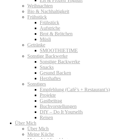
Eis & Frozen Yoghurt
Weihnachten
Bio & Nachhaltigkeit
Frühstück
Frühstück
Aufstriche
Brot & Brötchen
Müsli
Getränke
SMOOTHIETIME
Sonstige Backwerke
Sonstige Backwerke
Snacks
Gesund Backen
Herzhaftes
Sonstiges
Empfehlung (Café’s + Restaurant’s)
Projekte
Gastbeitrag
Buchvorstellungen
DIY – Do It Yourselfs
Reisen
Über Mich
Über Mich
Meine Küche