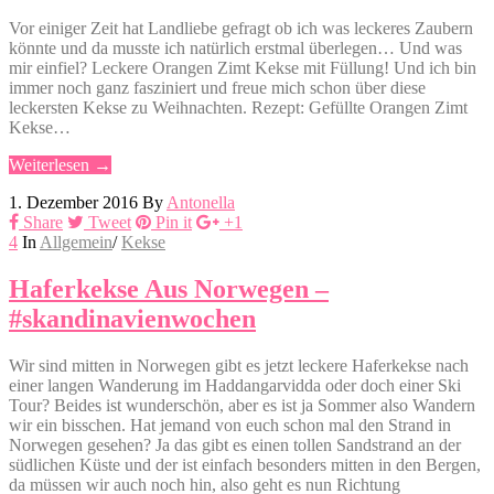
Vor einiger Zeit hat Landliebe gefragt ob ich was leckeres Zaubern
könnte und da musste ich natürlich erstmal überlegen… Und was
mir einfiel? Leckere Orangen Zimt Kekse mit Füllung! Und ich bin
immer noch ganz fasziniert und freue mich schon über diese
leckersten Kekse zu Weihnachten. Rezept: Gefüllte Orangen Zimt
Kekse…
Weiterlesen →
1. Dezember 2016
By
Antonella
Share
Tweet
Pin it
+1
4
In
Allgemein
/
Kekse
Haferkekse Aus Norwegen –
#skandinavienwochen
Wir sind mitten in Norwegen gibt es jetzt leckere Haferkekse nach
einer langen Wanderung im Haddangarvidda oder doch einer Ski
Tour? Beides ist wunderschön, aber es ist ja Sommer also Wandern
wir ein bisschen. Hat jemand von euch schon mal den Strand in
Norwegen gesehen? Ja das gibt es einen tollen Sandstrand an der
südlichen Küste und der ist einfach besonders mitten in den Bergen,
da müssen wir auch noch hin, also geht es nun Richtung