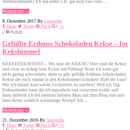
Weihnachtmarkt? Ich bin leider z.B. gar kein Fan vom…
Weiterlesen →
8. Dezember 2017
By
Antonella
Share
Tweet
Pin it
+1
2
In
Kekse
Gefüllte Erdnuss Schokoladen Kekse – Im
Kekshimmel
KEEEEEEKSEEEEE – Wo sind die KEKSE? Hier sind die Kekse
und zwar so richtig böse Kekse mit Füllung! Boah ich kann gar
nicht genug schwärmen, denn es gibt gefüllte Erdnuss Schokoladen
Kekse die euch einmal in den Kekshimmel schicken! Habt ihr Lust?
Wie ich darauf kam solche Leckereien zu machen? Weil ich 1kg
Erdnussbutter hatte die ich irgendwie mal verwerten wollte und
dann stöberte ich bei meinem liebsten Marc auf dem Blog rum und
fand dieses wirklich schmutzige Rezept! Ich…
Weiterlesen →
21. Dezember 2016
By
Antonella
Share
Tweet
Pin it
+1