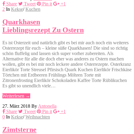
Share
Tweet
Pin it
+1
2
In
Kekse
/
Kuchen
Quarkhasen
Lieblingsrezept Zu Ostern
Es ist Osterzeit und natürlich gibt es bei mir auch noch ein weiteres
Osterrezept für euch – kleine süße Quarkhasen! Die sind so richtig
schön fluffelig und lassen sich super vorher zubereiten. Als
Alternative für alle die doch eher was anderes zu Ostern machen
wollen, gibt es bei mir noch leckere andere Osterrezepte. Osterkranz
Eierlikör Torte Streusel Pfirsisch Quark Kuchen Eierlikör Frischkäse
Törtchen mit Erdbeeren Frühlings Möhren Torte mit
Zitronenfrosting Eierlikör Schokoladen Kaffee Torte Rüblikuchen
Es gibt so unendlich viele…
Weiterlesen →
27. März 2018
By
Antonella
Share
Tweet
Pin it
+1
0
In
Kekse
/
Weihnachten
Zimtsterne