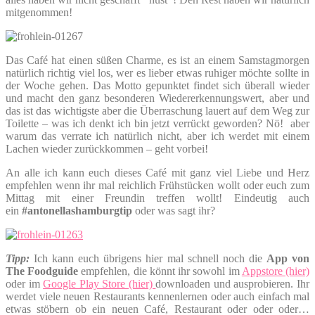
mitgenommen!
Das Café hat einen süßen Charme, es ist an einem Samstagmorgen
natürlich richtig viel los, wer es lieber etwas ruhiger möchte sollte in
der Woche gehen. Das Motto gepunktet findet sich überall wieder
und macht den ganz besonderen Wiedererkennungswert, aber und
das ist das wichtigste aber die Überraschung lauert auf dem Weg zur
Toilette – was ich denkt ich bin jetzt verrückt geworden? Nö! aber
warum das verrate ich natürlich nicht, aber ich werdet mit einem
Lachen wieder zurückkommen – geht vorbei!
An alle ich kann euch dieses Café mit ganz viel Liebe und Herz
empfehlen wenn ihr mal reichlich Frühstücken wollt oder euch zum
Mittag mit einer Freundin treffen wollt! Eindeutig auch
ein
#antonellashamburgtip
oder was sagt ihr?
Tipp:
Ich kann euch übrigens hier mal schnell noch die
App von
The Foodguide
empfehlen, die könnt ihr sowohl im
Appstore (hier)
oder im
Google Play Store (hier)
downloaden und ausprobieren. Ihr
werdet viele neuen Restaurants kennenlernen oder auch einfach mal
etwas stöbern ob ein neuen Café, Restaurant oder oder oder…