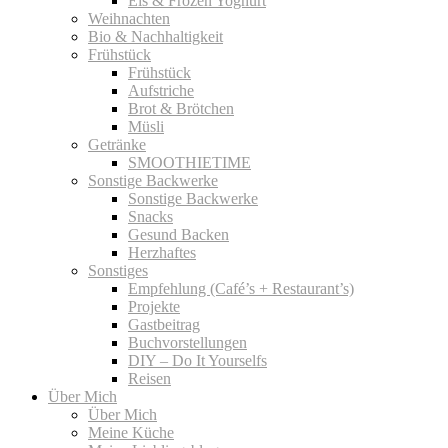
Eis & Frozen Yoghurt
Weihnachten
Bio & Nachhaltigkeit
Frühstück
Frühstück
Aufstriche
Brot & Brötchen
Müsli
Getränke
SMOOTHIETIME
Sonstige Backwerke
Sonstige Backwerke
Snacks
Gesund Backen
Herzhaftes
Sonstiges
Empfehlung (Café’s + Restaurant’s)
Projekte
Gastbeitrag
Buchvorstellungen
DIY – Do It Yourselfs
Reisen
Über Mich
Über Mich
Meine Küche