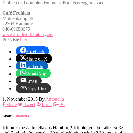
Einfach mal downloaden und selbst überzeugen lassen.
Café Frohlein
Mühlenkamp 48
22303 Hamburg
040-69658675
www.frohlein-hamburg.de
Preisliste
hier
Facebook
Share on X
LinkedIn
WhatsApp
Email
Copy Link
1. November 2015
By
Antonella
Share
Tweet
Pin it
+1
About
Antonella
Ich bin's die Antonella aus Hamburg! Ich blogge über alles Süße
und Zauberhafte was das Herz glücklich macht! <3 Kommt vorbei