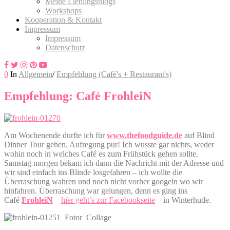
Meine Lieblingsblogs
Workshops
Kooperation & Kontakt
Impressum
Impressum
Datenschutz
0
In
Allgemein
/
Empfehlung (Café's + Restaurant's)
Empfehlung: Café FrohleiN
Am Wochenende durfte ich für
www.thefoodguide.de
auf Blind
Dinner Tour gehen. Aufregung pur! Ich wusste gar nichts, weder
wohin noch in welches Café es zum Frühstück gehen sollte.
Samstag morgen bekam ich dann die Nachricht mit der Adresse und
wir sind einfach ins Blinde losgefahren – ich wollte die
Überraschung wahren und noch nicht vorher googeln wo wir
hinfahren. Überraschung war gelungen, denn es ging ins
Café
Frohlei
N
–
hier geht’s zur Facebookseite
– in Winterhude.