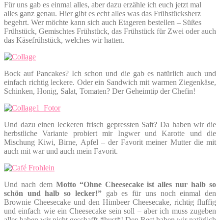
Für uns gab es einmal alles, aber dazu erzähle ich euch jetzt mal
alles ganz genau. Hier gibt es echt alles was das Frühstücksherz
begehrt. Wer möchte kann sich auch Etageren bestellen – Süßes
Frühstück, Gemischtes Frühstück, das Frühstück für Zwei oder auch
das Käsefrühstück, welches wir hatten.
Bock auf Pancakes? Ich schon und die gab es natürlich auch und
einfach richtig leckere. Oder ein Sandwich mit warmen Ziegenkäse,
Schinken, Honig, Salat, Tomaten? Der Geheimtip der Chefin!
Und dazu einen leckeren frisch gepressten Saft? Da haben wir die
herbstliche Variante probiert mir Ingwer und Karotte und die
Mischung Kiwi, Birne, Apfel – der Favorit meiner Mutter die mit
auch mit war und auch mein Favorit.
Und nach dem
Motto “Ohne Cheesecake ist alles nur halb so
schön und halb so lecker!”
gab es für uns noch einmal den
Brownie Cheesecake und den Himbeer Cheesecake, richtig fluffig
und einfach wie ein Cheesecake sein soll – aber ich muss zugeben
alles haben wir nicht geschafft *hust*! Den Rest haben wir natürlich