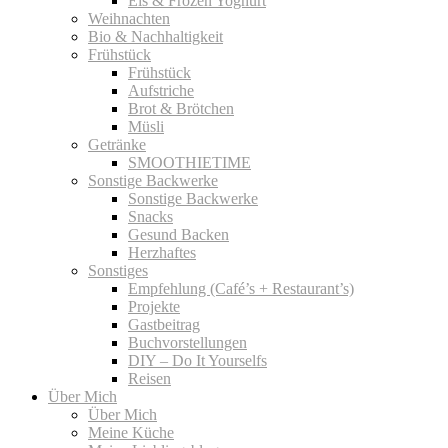
Eis & Frozen Yoghurt
Weihnachten
Bio & Nachhaltigkeit
Frühstück
Frühstück
Aufstriche
Brot & Brötchen
Müsli
Getränke
SMOOTHIETIME
Sonstige Backwerke
Sonstige Backwerke
Snacks
Gesund Backen
Herzhaftes
Sonstiges
Empfehlung (Café’s + Restaurant’s)
Projekte
Gastbeitrag
Buchvorstellungen
DIY – Do It Yourselfs
Reisen
Über Mich
Über Mich
Meine Küche