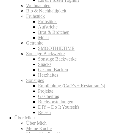
Eis & Frozen Yoghurt
Weihnachten
Bio & Nachhaltigkeit
Frühstück
Frühstück
Aufstriche
Brot & Brötchen
Müsli
Getränke
SMOOTHIETIME
Sonstige Backwerke
Sonstige Backwerke
Snacks
Gesund Backen
Herzhaftes
Sonstiges
Empfehlung (Café’s + Restaurant’s)
Projekte
Gastbeitrag
Buchvorstellungen
DIY – Do It Yourselfs
Reisen
Über Mich
Über Mich
Meine Küche