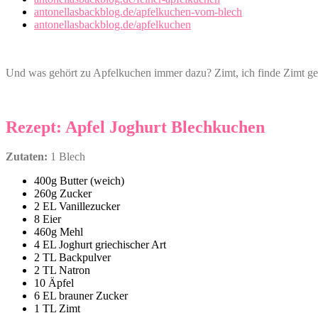
antonellasbackblog.de/apfelkuchen-vom-blech
antonellasbackblog.de/apfelkuchen
Und was gehört zu Apfelkuchen immer dazu? Zimt, ich finde Zimt geh
Rezept: Apfel Joghurt Blechkuchen
Zutaten:
1 Blech
400g Butter (weich)
260g Zucker
2 EL Vanillezucker
8 Eier
460g Mehl
4 EL Joghurt griechischer Art
2 TL Backpulver
2 TL Natron
10 Äpfel
6 EL brauner Zucker
1 TL Zimt