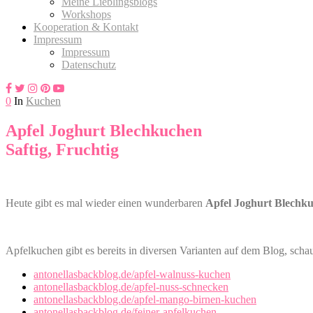
Meine Lieblingsblogs
Workshops
Kooperation & Kontakt
Impressum
Impressum
Datenschutz
0
In
Kuchen
Apfel Joghurt Blechkuchen
Saftig, Fruchtig
Heute gibt es mal wieder einen wunderbaren
Apfel Joghurt Blechk
Apfelkuchen gibt es bereits in diversen Varianten auf dem Blog, scha
antonellasbackblog.de/apfel-walnuss-kuchen
antonellasbackblog.de/apfel-nuss-schnecken
antonellasbackblog.de/apfel-mango-birnen-kuchen
antonellasbackblog.de/feiner-apfelkuchen