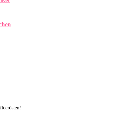
iker
chen
ffeerösten!