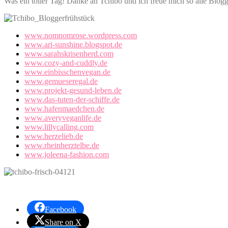
Was ein toller Tag! Danke an Tchibo und ich freue mich so alle Blog
www.nomnomrose.wordpress.com
www.ari-sunshine.blogspot.de
www.sarahskrisenherd.com
www.cozy-and-cuddly.de
www.einbisschenvegan.de
www.gemueseregal.de
www.projekt-gesund-leben.de
www.das-tuten-der-schiffe.de
www.hafenmaedchen.de
www.averyveganlife.de
www.lillycalling.com
www.herzelieb.de
www.rheinherztelbe.de
www.joleena-fashion.com
Facebook
Share on X