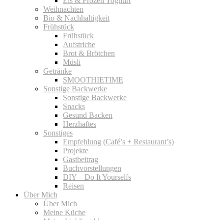
Eis & Frozen Yoghurt
Weihnachten
Bio & Nachhaltigkeit
Frühstück
Frühstück
Aufstriche
Brot & Brötchen
Müsli
Getränke
SMOOTHIETIME
Sonstige Backwerke
Sonstige Backwerke
Snacks
Gesund Backen
Herzhaftes
Sonstiges
Empfehlung (Café’s + Restaurant’s)
Projekte
Gastbeitrag
Buchvorstellungen
DIY – Do It Yourselfs
Reisen
Über Mich
Über Mich
Meine Küche