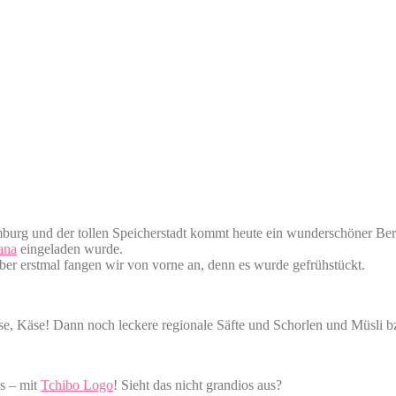
urg und der tollen Speicherstadt kommt heute ein wunderschöner Be
ana
eingeladen wurde.
 Aber erstmal fangen wir von vorne an, denn es wurde gefrühstückt.
se, Käse! Dann noch leckere regionale Säfte und Schorlen und Müsli b
s – mit
Tchibo Logo
! Sieht das nicht grandios aus?