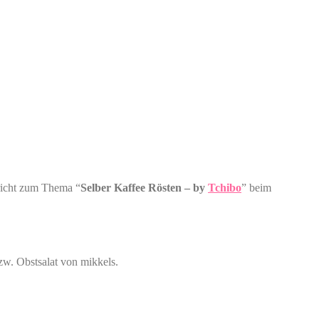
richt zum Thema “
Selber Kaffee Rösten – by
Tchibo
” beim
zw. Obstsalat von mikkels.