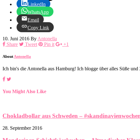
LinkedIn
WhatsApp
Email
Copy Link
10. Juni 2016
By
Antonella
Share
Tweet
Pin it
+1
About
Antonella
Ich bin's die Antonella aus Hamburg! Ich blogge über alles Süße un
You Might Also Like
Chokladbollar aus Schweden – #skandinavienwoche
28. September 2016