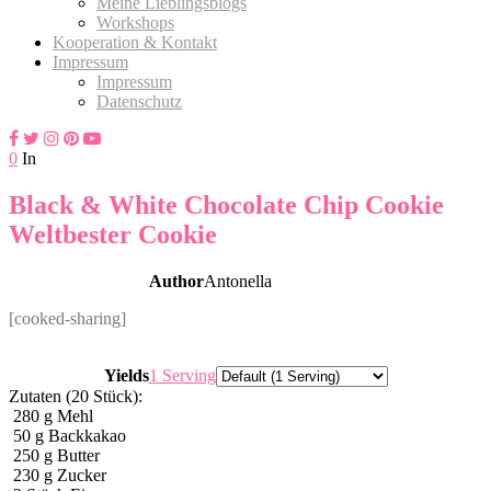
Meine Lieblingsblogs
Workshops
Kooperation & Kontakt
Impressum
Impressum
Datenschutz
0
In
Black & White Chocolate Chip Cookie
Weltbester Cookie
Author
Antonella
[cooked-sharing]
Servings
Yields
1 Serving
Zutaten (20 Stück):
280
g
Mehl
50
g
Backkakao
250
g
Butter
230
g
Zucker