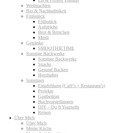
Eis & Frozen Yoghurt
Weihnachten
Bio & Nachhaltigkeit
Frühstück
Frühstück
Aufstriche
Brot & Brötchen
Müsli
Getränke
SMOOTHIETIME
Sonstige Backwerke
Sonstige Backwerke
Snacks
Gesund Backen
Herzhaftes
Sonstiges
Empfehlung (Café’s + Restaurant’s)
Projekte
Gastbeitrag
Buchvorstellungen
DIY – Do It Yourselfs
Reisen
Über Mich
Über Mich
Meine Küche