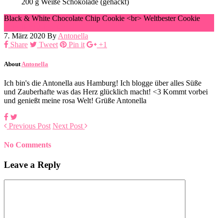
200
g
Weiße Schokolade (gehackt)
Black & White Chocolate Chip Cookie <br> Weltbester Cookie
Ingredients
Directions
7. März 2020
By
Antonella
Share
Tweet
Pin it
+1
About
Antonella
Ich bin's die Antonella aus Hamburg! Ich blogge über alles Süße
und Zauberhafte was das Herz glücklich macht! <3 Kommt vorbei
und genießt meine rosa Welt! Grüße Antonella
Previous Post
Next Post
No Comments
Leave a Reply