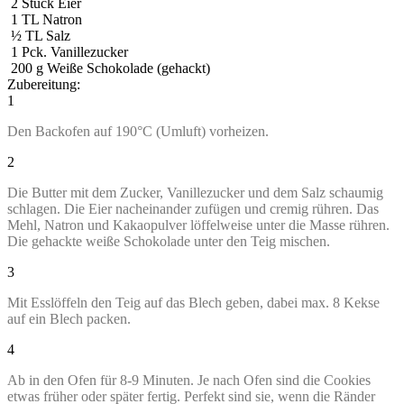
2
Stück Eier
1
TL Natron
½
TL Salz
1
Pck. Vanillezucker
200
g
Weiße Schokolade (gehackt)
Zubereitung:
1
Den Backofen auf 190°C (Umluft) vorheizen.
2
Die Butter mit dem Zucker, Vanillezucker und dem Salz schaumig
schlagen. Die Eier nacheinander zufügen und cremig rühren. Das
Mehl, Natron und Kakaopulver löffelweise unter die Masse rühren.
Die gehackte weiße Schokolade unter den Teig mischen.
3
Mit Esslöffeln den Teig auf das Blech geben, dabei max. 8 Kekse
auf ein Blech packen.
4
Ab in den Ofen für 8-9 Minuten. Je nach Ofen sind die Cookies
etwas früher oder später fertig. Perfekt sind sie, wenn die Ränder