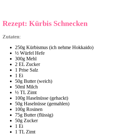
Rezept: Kürbis Schnecken
Zutaten
:
250g Kürbismus (ich nehme Hokkaido)
½ Würfel Hefe
300g Mehl
2 EL Zucker
1 Prise Salz
1 Ei
50g Butter (weich)
50ml Milch
½ TL Zimt
100g Haselnüsse (gehackt)
50g Haselnüsse (gemahlen)
100g Rosinen
75g Butter (flüssig)
50g Zucker
1 Ei
1 TL Zimt