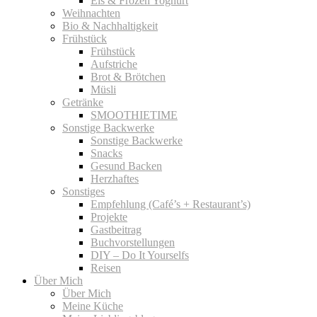
Eis & Frozen Yoghurt
Weihnachten
Bio & Nachhaltigkeit
Frühstück
Frühstück
Aufstriche
Brot & Brötchen
Müsli
Getränke
SMOOTHIETIME
Sonstige Backwerke
Sonstige Backwerke
Snacks
Gesund Backen
Herzhaftes
Sonstiges
Empfehlung (Café’s + Restaurant’s)
Projekte
Gastbeitrag
Buchvorstellungen
DIY – Do It Yourselfs
Reisen
Über Mich
Über Mich
Meine Küche