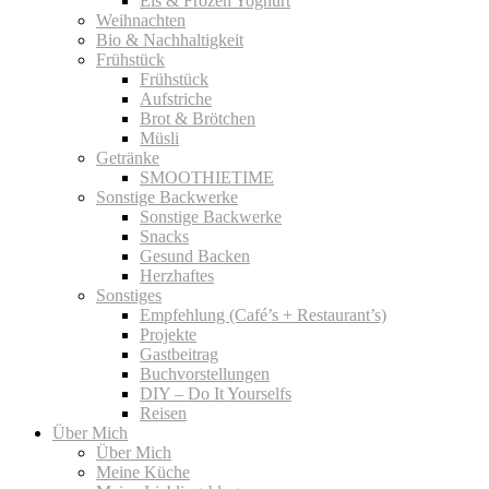
Eis & Frozen Yoghurt
Weihnachten
Bio & Nachhaltigkeit
Frühstück
Frühstück
Aufstriche
Brot & Brötchen
Müsli
Getränke
SMOOTHIETIME
Sonstige Backwerke
Sonstige Backwerke
Snacks
Gesund Backen
Herzhaftes
Sonstiges
Empfehlung (Café’s + Restaurant’s)
Projekte
Gastbeitrag
Buchvorstellungen
DIY – Do It Yourselfs
Reisen
Über Mich
Über Mich
Meine Küche