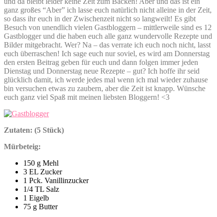
und da bleibt leider keine Zeit zum Backen! Aber und das ist ein
ganz großes “Aber” ich lasse euch natürlich nicht alleine in der Zeit,
so dass ihr euch in der Zwischenzeit nicht so langweilt! Es gibt
Besuch von unendlich vielen Gastbloggern – mittlerweile sind es 12
Gastblogger und die haben euch alle ganz wundervolle Rezepte und
Bilder mitgebracht. Wer? Na – das verrate ich euch noch nicht, lasst
euch überraschen! Ich sage euch nur soviel, es wird am Donnerstag
den ersten Beitrag geben für euch und dann folgen immer jeden
Dienstag und Donnerstag neue Rezepte – gut? Ich hoffe ihr seid
glücklich damit, ich werde jedes mal wenn ich mal wieder zuhause
bin versuchen etwas zu zaubern, aber die Zeit ist knapp. Wünsche
euch ganz viel Spaß mit meinen liebsten Bloggern! <3
Zutaten: (5 Stück)
Mürbeteig:
150 g Mehl
3 EL Zucker
1 Pck. Vanillinzucker
1/4 TL Salz
1 Eigelb
75 g Butter