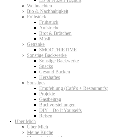
Eis & Frozen Yoghurt
Weihnachten
Bio & Nachhaltigkeit
Frühstück
Frühstück
Aufstriche
Brot & Brötchen
Müsli
Getränke
SMOOTHIETIME
Sonstige Backwerke
Sonstige Backwerke
Snacks
Gesund Backen
Herzhaftes
Sonstiges
Empfehlung (Café’s + Restaurant’s)
Projekte
Gastbeitrag
Buchvorstellungen
DIY – Do It Yourselfs
Reisen
Über Mich
Über Mich
Meine Küche