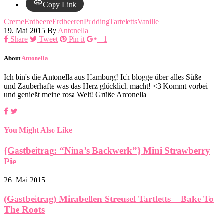
Copy Link
Creme
Erdbeere
Erdbeeren
Pudding
Tarteletts
Vanille
19. Mai 2015
By
Antonella
Share
Tweet
Pin it
+1
About
Antonella
Ich bin's die Antonella aus Hamburg! Ich blogge über alles Süße
und Zauberhafte was das Herz glücklich macht! <3 Kommt vorbei
und genießt meine rosa Welt! Grüße Antonella
You Might Also Like
{Gastbeitrag: “Nina’s Backwerk”} Mini Strawberry
Pie
26. Mai 2015
(Gastbeitrag) Mirabellen Streusel Tartletts – Bake To
The Roots