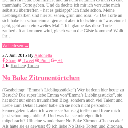
traumhafte Torte geben. Und da dachte ich mir ich versuche mich
selbst zu übertreffen – hat es geklappt? Ich finde schon. Meine
Lieblingsfarben sind hier zu sehen, grün und rosa! <3 Die Torte an
sich habe ich schon einmal gemacht aber ich dachte mir “was einmal
geht, geht auch ein zweites Mal!”. Ich glaube das diese Torte
zauberhaft ankommen wird, gleich wenn die Gäste kommen! Wollt
ihr…
Weiterlesen →
27. Juni 2015
By
Antonella
Share
Tweet
Pin it
+1
1
In
Kuchen
/
Torten
No Bake Zitronentörtchen
(Gastbeitrag: “Emma’s Lieblingsstücke”) Wer ist denn hier heute zu
Besuch? Die super liebe Emma von“Emma’s Lieblingsstücke”, sie
hat nicht nur einen traumhaften Blog, sondern auch viel Talent und
Liebe zum Detail! Leider habe ich sie noch nicht persönlich
kennengelernt, aber ich werde sie Samstag treffen und freue mich
jetzt schon unglaublich!! Und was hat sie mir eigentlich
mitgebracht? Uih eine wunderbare No Bake Zitronen-Cheesecake!
Als hätte sie es gewusst 😉 ich liebe No Bake Torten und Zitronen,