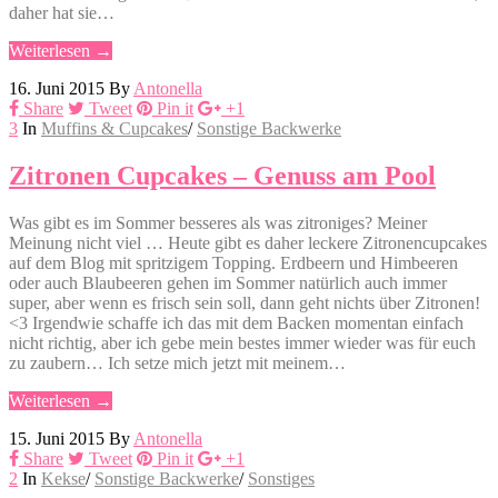
daher hat sie…
Weiterlesen →
16. Juni 2015
By
Antonella
Share
Tweet
Pin it
+1
3
In
Muffins & Cupcakes
/
Sonstige Backwerke
Zitronen Cupcakes – Genuss am Pool
Was gibt es im Sommer besseres als was zitroniges? Meiner
Meinung nicht viel … Heute gibt es daher leckere Zitronencupcakes
auf dem Blog mit spritzigem Topping. Erdbeern und Himbeeren
oder auch Blaubeeren gehen im Sommer natürlich auch immer
super, aber wenn es frisch sein soll, dann geht nichts über Zitronen!
<3 Irgendwie schaffe ich das mit dem Backen momentan einfach
nicht richtig, aber ich gebe mein bestes immer wieder was für euch
zu zaubern… Ich setze mich jetzt mit meinem…
Weiterlesen →
15. Juni 2015
By
Antonella
Share
Tweet
Pin it
+1
2
In
Kekse
/
Sonstige Backwerke
/
Sonstiges