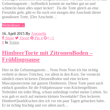
Geburtstagstorte – hoffentlich kommt sie nachher gut an und
schmeckt dann alles super lecker! Da die Torte gleich an eine
Freundin geht, gibt es für euch erst morgen den Anschnitt dieser
grandiosen Torte. [Der Anschnitt…
Weiterlesen →
16. April 2015
By
Antonella
Share
Tweet
Pin it
+1
8
In
Torten
HimbeerTorte mit ZitronenBoden –
Frühlingssause
Hier ist die Geburtstagstorte… Nom Nom Nom ich bin richtig
verliebt in dieses Törtchen, vor allem in den Kern. Sie versteckt
nämlich einen leckeren ZitronenBoden und eine leckere
Mascarponecreme mit ganzen Himbeeren. Diese Torte passt auch
einfach grandios für die Frühjahrssause vom Küchengeflüster.
Nebenbei ein toller Blog, schaut unbedingt vorbei meine Lieben. So
was gab es noch auf meinem kleinen Sweettable? Den leckeren
HimbeerQuarkKuchen den ich vor ein paar Tagen gebacken habe.
Er ist richtig fruchtig und vor allem auch…