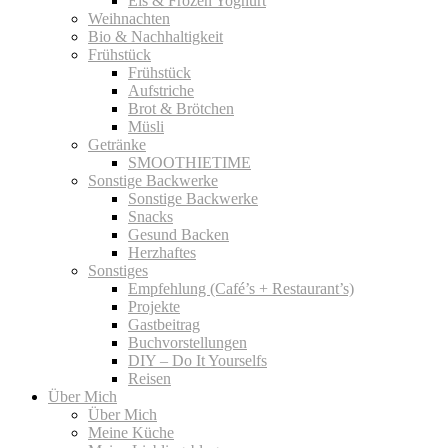
Eis & Frozen Yoghurt
Weihnachten
Bio & Nachhaltigkeit
Frühstück
Frühstück
Aufstriche
Brot & Brötchen
Müsli
Getränke
SMOOTHIETIME
Sonstige Backwerke
Sonstige Backwerke
Snacks
Gesund Backen
Herzhaftes
Sonstiges
Empfehlung (Café’s + Restaurant’s)
Projekte
Gastbeitrag
Buchvorstellungen
DIY – Do It Yourselfs
Reisen
Über Mich
Über Mich
Meine Küche