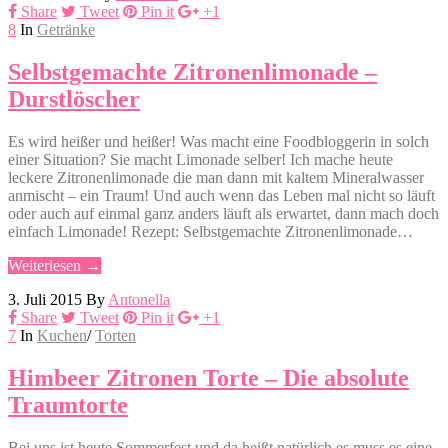
Share
Tweet
Pin it
+1
8
In
Getränke
Selbstgemachte Zitronenlimonade –
Durstlöscher
Es wird heißer und heißer! Was macht eine Foodbloggerin in solch
einer Situation? Sie macht Limonade selber! Ich mache heute
leckere Zitronenlimonade die man dann mit kaltem Mineralwasser
anmischt – ein Traum! Und auch wenn das Leben mal nicht so läuft
oder auch auf einmal ganz anders läuft als erwartet, dann mach doch
einfach Limonade! Rezept: Selbstgemachte Zitronenlimonade…
Weiterlesen →
3. Juli 2015
By
Antonella
Share
Tweet
Pin it
+1
7
In
Kuchen
/
Torten
Himbeer Zitronen Torte – Die absolute
Traumtorte
Bei uns ist heute Sommerfest und da heißt natürlich es muss es eine