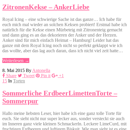
ZitronenKekse – AnkerLiebe
Royal Icing – eine schwierige Sache ist das ganze… Ich habe für
euch mich mal wieder an solchen Keksen probiert! Erstmal habe ich
natürlich für die Kekse einen Mürbeteig mit Zitronenteig gemacht
und dann ging es an das dekorieren der Anker und der Herzen.
Anker sind für mich einfach Heimat – Hamburg! Leider hat das
ganze mit dem Royal Icing noch nicht so perfekt geklappt wie ich
das wollte, aber das lag auch daran, dass ich nicht viel zeit hatte…
Weiterlesen →
8. Mai 2015
By
Antonella
Share
Tweet
Pin it
+1
15
In
Torten
Sommerliche ErdbeerLimettenTorte –
Sommerpur
Hallo meine liebsten Leser, hier habe ich eine ganz tolle Torte für
euch. Sie sieht nicht nur super lecker aus, sonder versteckt sie auch
im Inneren ganz viele kleinen Schmackerln. Leckere LimeCurd, mit
fruchtigen Erdbeeren und luftigem Biskuit. Wie man sieht ist es eine