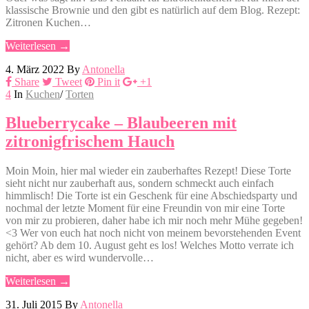
klassische Brownie und den gibt es natürlich auf dem Blog. Rezept:
Zitronen Kuchen…
Weiterlesen →
4. März 2022
By
Antonella
Share
Tweet
Pin it
+1
4
In
Kuchen
/
Torten
Blueberrycake – Blaubeeren mit
zitronigfrischem Hauch
Moin Moin, hier mal wieder ein zauberhaftes Rezept! Diese Torte
sieht nicht nur zauberhaft aus, sondern schmeckt auch einfach
himmlisch! Die Torte ist ein Geschenk für eine Abschiedsparty und
nochmal der letzte Moment für eine Freundin von mir eine Torte
von mir zu probieren, daher habe ich mir noch mehr Mühe gegeben!
<3 Wer von euch hat noch nicht von meinem bevorstehenden Event
gehört? Ab dem 10. August geht es los! Welches Motto verrate ich
nicht, aber es wird wundervolle…
Weiterlesen →
31. Juli 2015
By
Antonella