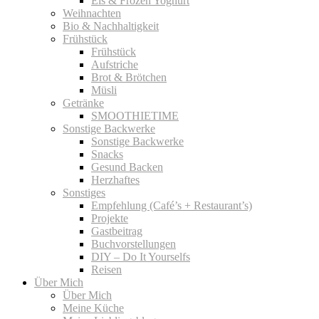
Eis & Frozen Yoghurt
Weihnachten
Bio & Nachhaltigkeit
Frühstück
Frühstück
Aufstriche
Brot & Brötchen
Müsli
Getränke
SMOOTHIETIME
Sonstige Backwerke
Sonstige Backwerke
Snacks
Gesund Backen
Herzhaftes
Sonstiges
Empfehlung (Café’s + Restaurant’s)
Projekte
Gastbeitrag
Buchvorstellungen
DIY – Do It Yourselfs
Reisen
Über Mich
Über Mich
Meine Küche