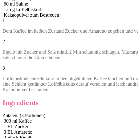
50
ml
Sahne
125
g
Löffelbiskuit
Kakaopulver zum Bestreuen
1
Dem Kaffee im heißen Zustand Zucker und Amaretto zugeben und verr
2
Eigelb mit Zucker und Salz mind. 2 Min schaumig schlagen. Mascarpo
zuletzt unter die Creme heben.
3
Löffelbiskuits einzeln kurz in den abgekühlten Kaffee tauchen und d
eine Schicht getränkter Löffelbiskuits darauf verteilen und leicht and
Kakaopulver bestäuben.
Ingredients
Zutaten: (3 Portionen)
300
ml
Kaffee
1
EL Zucker
3
EL Amaretto
2
Stück Eigelb