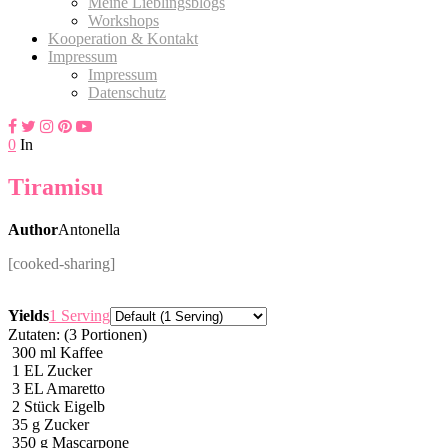
Meine Lieblingsblogs
Workshops
Kooperation & Kontakt
Impressum
Impressum
Datenschutz
0
In
Tiramisu
Author
Antonella
[cooked-sharing]
Servings
Yields
1 Serving
Zutaten: (3 Portionen)
300
ml
Kaffee
1
EL Zucker
3
EL Amaretto
2
Stück Eigelb
35
g
Zucker
350
g
Mascarpone