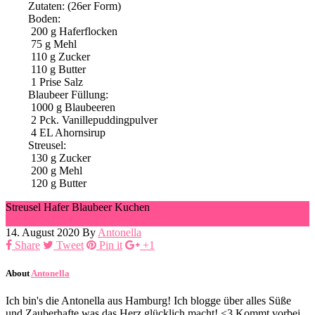
Zutaten: (26er Form)
Boden:
200
g
Haferflocken
75
g
Mehl
110
g
Zucker
110
g
Butter
1
Prise Salz
Blaubeer Füllung:
1000
g
Blaubeeren
2
Pck. Vanillepuddingpulver
4
EL Ahornsirup
Streusel:
130
g
Zucker
200
g
Mehl
120
g
Butter
Streusel Hafer Blaubeer Kuchen
Ingredients
Directions
14. August 2020
By
Antonella
Share
Tweet
Pin it
+1
About
Antonella
Ich bin's die Antonella aus Hamburg! Ich blogge über alles Süße
und Zauberhafte was das Herz glücklich macht! <3 Kommt vorbei