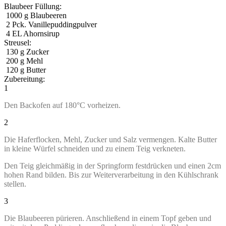
Blaubeer Füllung:
1000
g
Blaubeeren
2
Pck. Vanillepuddingpulver
4
EL Ahornsirup
Streusel:
130
g
Zucker
200
g
Mehl
120
g
Butter
Zubereitung:
1
Den Backofen auf 180°C vorheizen.
2
Die Haferflocken, Mehl, Zucker und Salz vermengen. Kalte Butter
in kleine Würfel schneiden und zu einem Teig verkneten.
Den Teig gleichmäßig in der Springform festdrücken und einen 2cm
hohen Rand bilden. Bis zur Weiterverarbeitung in den Kühlschrank
stellen.
3
Die Blaubeeren pürieren. Anschließend in einem Topf geben und