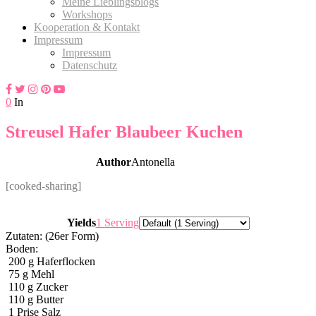
Meine Lieblingsblogs
Workshops
Kooperation & Kontakt
Impressum
Impressum
Datenschutz
0
In
Streusel Hafer Blaubeer Kuchen
Author
Antonella
[cooked-sharing]
Servings
Yields
1 Serving
Zutaten: (26er Form)
Boden:
200
g
Haferflocken
75
g
Mehl
110
g
Zucker
110
g
Butter
1
Prise Salz