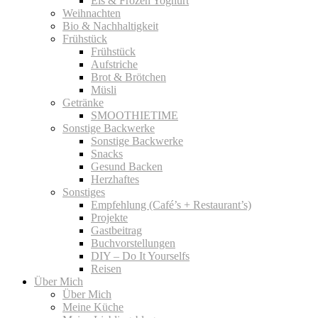
Eis & Frozen Yoghurt
Weihnachten
Bio & Nachhaltigkeit
Frühstück
Frühstück
Aufstriche
Brot & Brötchen
Müsli
Getränke
SMOOTHIETIME
Sonstige Backwerke
Sonstige Backwerke
Snacks
Gesund Backen
Herzhaftes
Sonstiges
Empfehlung (Café’s + Restaurant’s)
Projekte
Gastbeitrag
Buchvorstellungen
DIY – Do It Yourselfs
Reisen
Über Mich
Über Mich
Meine Küche