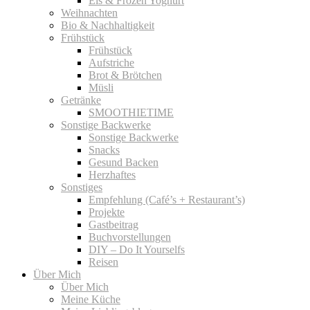
Eis & Frozen Yoghurt
Weihnachten
Bio & Nachhaltigkeit
Frühstück
Frühstück
Aufstriche
Brot & Brötchen
Müsli
Getränke
SMOOTHIETIME
Sonstige Backwerke
Sonstige Backwerke
Snacks
Gesund Backen
Herzhaftes
Sonstiges
Empfehlung (Café’s + Restaurant’s)
Projekte
Gastbeitrag
Buchvorstellungen
DIY – Do It Yourselfs
Reisen
Über Mich
Über Mich
Meine Küche