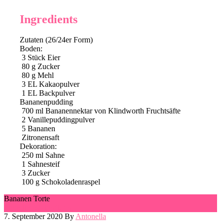
Ingredients
Zutaten (26/24er Form)
Boden:
3
Stück Eier
80
g
Zucker
80
g
Mehl
3
EL Kakaopulver
1
EL Backpulver
Bananenpudding
700
ml
Bananennektar von Klindworth Fruchtsäfte
2
Vanillepuddingpulver
5
Bananen
Zitronensaft
Dekoration:
250
ml
Sahne
1
Sahnesteif
3
Zucker
100
g
Schokoladenraspel
Bananen Torte
Ingredients
Directions
7. September 2020
By
Antonella