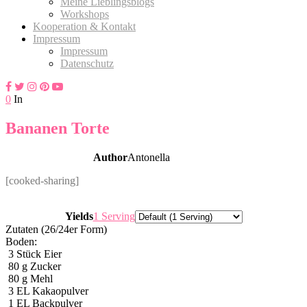
Meine Lieblingsblogs
Workshops
Kooperation & Kontakt
Impressum
Impressum
Datenschutz
0
In
Bananen Torte
Author
Antonella
[cooked-sharing]
Servings
Yields
1 Serving
Zutaten (26/24er Form)
Boden:
3
Stück Eier
80
g
Zucker
80
g
Mehl
3
EL Kakaopulver
1
EL Backpulver