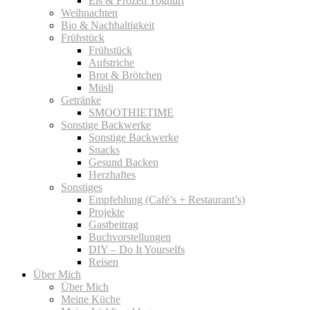
Eis & Frozen Yoghurt
Weihnachten
Bio & Nachhaltigkeit
Frühstück
Frühstück
Aufstriche
Brot & Brötchen
Müsli
Getränke
SMOOTHIETIME
Sonstige Backwerke
Sonstige Backwerke
Snacks
Gesund Backen
Herzhaftes
Sonstiges
Empfehlung (Café’s + Restaurant’s)
Projekte
Gastbeitrag
Buchvorstellungen
DIY – Do It Yourselfs
Reisen
Über Mich
Über Mich
Meine Küche