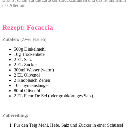
Brot ist schon auf die Etrusker zurückzuführen und das ist immerhin
das Altertum.
Rezept: Focaccia
Zutaten:
(Zwei Fladen)
500g Dinkelmehl
10g Trockenhefe
2 EL Salz
2 EL Zucker
300ml Wasser (warm)
2 EL Olivenöl
2 Knoblauch Zehen
10 Thymianstängel
80ml Olivenöl
2 EL Fleur De Sel (oder grobkörniges Salz)
Zubereitung:
Für den Teig Mehl, Hefe, Salz und Zucker in einer Schüssel