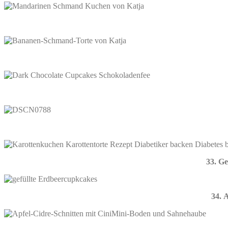
33. G
34. 