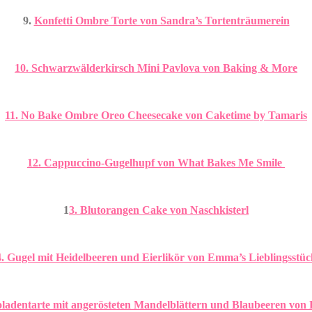
9.
Konfetti Ombre Torte von Sandra’s Tortenträumerein
10. Schwarzwälderkirsch Mini Pavlova von Baking & More
11. No Bake Ombre Oreo Cheesecake von Caketime by Tamaris
12. Cappuccino-Gugelhupf von What Bakes Me Smile
1
3. Blutorangen Cake von Naschkisterl
4. Gugel mit Heidelbeeren und Eierlikör von Emma’s Lieblingsstüc
oladentarte mit angerösteten Mandelblättern und Blaubeeren von