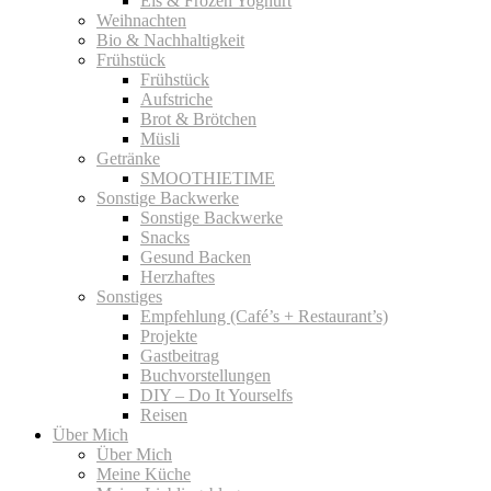
Eis & Frozen Yoghurt
Weihnachten
Bio & Nachhaltigkeit
Frühstück
Frühstück
Aufstriche
Brot & Brötchen
Müsli
Getränke
SMOOTHIETIME
Sonstige Backwerke
Sonstige Backwerke
Snacks
Gesund Backen
Herzhaftes
Sonstiges
Empfehlung (Café’s + Restaurant’s)
Projekte
Gastbeitrag
Buchvorstellungen
DIY – Do It Yourselfs
Reisen
Über Mich
Über Mich
Meine Küche