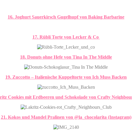
16. Joghurt Sauerkirsch Gugelhupf von Baking Barbarine
17. Rübli Torte von Lecker & Co
18. Donuts ohne Hefe von Tina In The Middle
19. Zuccotto – Italienische Kuppeltorte von I
ch Muss Backen
ritz Cookies mit Erdbeeren und Schokolade von Crafty Neighbo
21. Kokos und Mandel Pralinen von @la_chocolarita (Instagram)