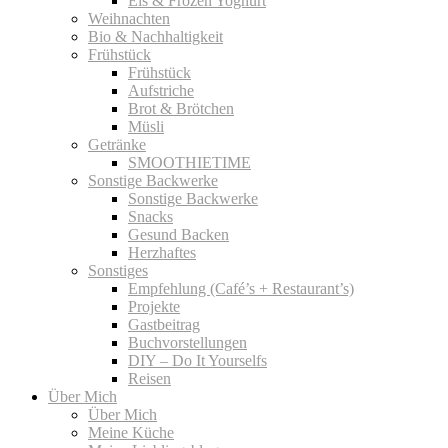
Eis & Frozen Yoghurt
Weihnachten
Bio & Nachhaltigkeit
Frühstück
Frühstück
Aufstriche
Brot & Brötchen
Müsli
Getränke
SMOOTHIETIME
Sonstige Backwerke
Sonstige Backwerke
Snacks
Gesund Backen
Herzhaftes
Sonstiges
Empfehlung (Café’s + Restaurant’s)
Projekte
Gastbeitrag
Buchvorstellungen
DIY – Do It Yourselfs
Reisen
Über Mich
Über Mich
Meine Küche