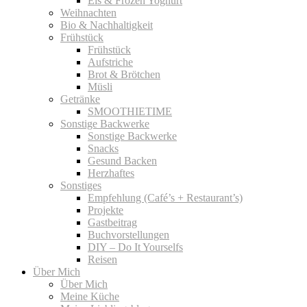
Eis & Frozen Yoghurt
Weihnachten
Bio & Nachhaltigkeit
Frühstück
Frühstück
Aufstriche
Brot & Brötchen
Müsli
Getränke
SMOOTHIETIME
Sonstige Backwerke
Sonstige Backwerke
Snacks
Gesund Backen
Herzhaftes
Sonstiges
Empfehlung (Café’s + Restaurant’s)
Projekte
Gastbeitrag
Buchvorstellungen
DIY – Do It Yourselfs
Reisen
Über Mich
Über Mich
Meine Küche