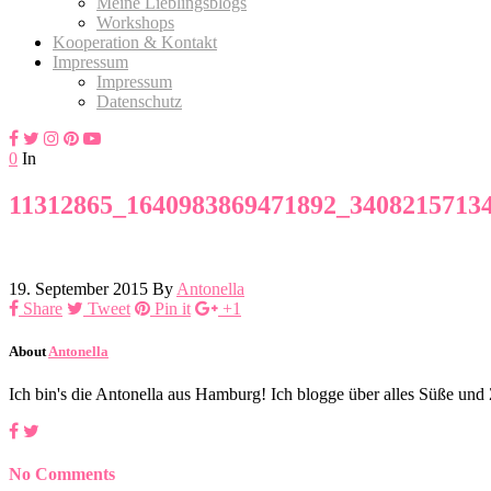
Meine Lieblingsblogs
Workshops
Kooperation & Kontakt
Impressum
Impressum
Datenschutz
0
In
11312865_1640983869471892_3408215713
19. September 2015
By
Antonella
Share
Tweet
Pin it
+1
About
Antonella
Ich bin's die Antonella aus Hamburg! Ich blogge über alles Süße un
No Comments