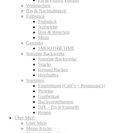
Eis & Frozen Yoghurt
Weihnachten
Bio & Nachhaltigkeit
Frühstück
Frühstück
Aufstriche
Brot & Brötchen
Müsli
Getränke
SMOOTHIETIME
Sonstige Backwerke
Sonstige Backwerke
Snacks
Gesund Backen
Herzhaftes
Sonstiges
Empfehlung (Café’s + Restaurant’s)
Projekte
Gastbeitrag
Buchvorstellungen
DIY – Do It Yourselfs
Reisen
Über Mich
Über Mich
Meine Küche