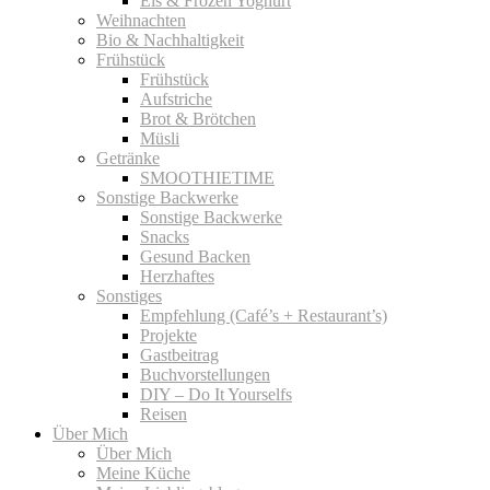
Eis & Frozen Yoghurt
Weihnachten
Bio & Nachhaltigkeit
Frühstück
Frühstück
Aufstriche
Brot & Brötchen
Müsli
Getränke
SMOOTHIETIME
Sonstige Backwerke
Sonstige Backwerke
Snacks
Gesund Backen
Herzhaftes
Sonstiges
Empfehlung (Café’s + Restaurant’s)
Projekte
Gastbeitrag
Buchvorstellungen
DIY – Do It Yourselfs
Reisen
Über Mich
Über Mich
Meine Küche